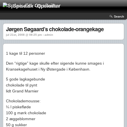
Spise.dk - Opskrifter
Search
Jørgen Søgaard’s chokolade-orangekage
jul 21st, 2008 @ 08:25 pm › admin
1 kage til 12 personer
Den “rigtige” kage skulle efter sigende kunne smages i
Kransekagehuset i Ny Østergade i København.
5 gode lagkagebunde
chokolade til pynt
lidt Grand Marnier
Chokolademousse:
¼ l piskefløde
100 g mørk chokolade
2 æggeblommer
50 g sukker