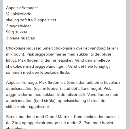
Appelsinfromage:
¼ l piskefløde
skal og saft fra 2 appelsiner
2 æggehvider
50 g sukker
3 blade husblas
Chokolademousse: Smelt chokoladen over et vandbad (eller i
mikroovn). Pisk æggeblommerne med sukker, til det bliver
luftigt. Pisk fløden, til den er letpisket. Vend den smeltede
chokolade med æggeblandingen. Vend det hele forsigtigt
sammen med den letpiskede fløde.
Appelsinfromage: Pisk fløden let. Smelt den udblødte husblas i
appelsinsaften (evt. mikroovn). Lad det afkøle noget. Pisk
æggehviderne med sukker, til det bliver stift. Vend fløden med
appelsinsaften (tynd stråle), appelsinskal og til sidst de
stiftpiskede æggehvider.
Stænk bundene med Grand Marnier. Kom chokolademousse i
de 2 lag og appelsinfromage i de andre 2. Pynt med høvlet
chokolade.