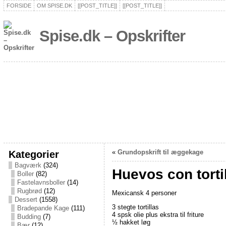
FORSIDE
OM SPISE.DK
[[POST_TITLE]]
[[POST_TITLE]]
Spise.dk – Opskrifter
Kategorier
«
Grundopskrift til æggekage
Bagværk
(324)
Huevos con tortil
Boller
(82)
Fastelavnsboller
(14)
Rugbrød
(12)
Mexicansk 4 personer
Dessert
(1558)
3 stegte tortillas
Bradepande Kage
(111)
4 spsk olie plus ekstra til friture
Budding
(7)
½ hakket løg
Bær
(12)