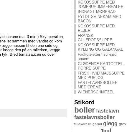
KOKOSSUPPE MED
JOMFRUHUMMERHALER
INDBAGT MØRBRAD
FYLDT SVINEKAM MED
BACON
KOKOSSUPPE MED
REJER
FRANSK
gyldenbrune (ca. 3 min.) Skyl persillen,
GULERODSSUPPE
æggene let sammen med vandet og kom
KOKOSSUPPE MED
tte æggemassen til den ene side og
KYLLING OG GALANGAL
t lægge den på en tallerken, lægge
Fadkoteletter i sur-sød
m tyk. Bred tomatsaucen ud over
sauce
GLØDENDE KARTOFFEL-
PORRE SUPPE
FRISK HVID MAJSSUPPE
MED PURLØG
FASTELAVNSBOLLER
MED CREME
WIENERSCHNITZEL
Stikord
boller
fastelavn
fastelavnsboller
gløgg
grov
fuldkornsrugbrød
Jul