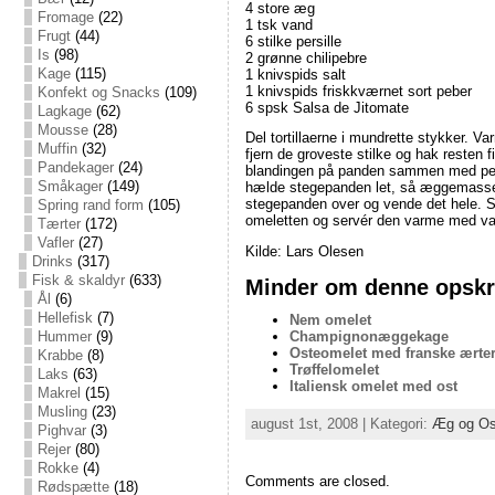
4 store æg
Fromage
(22)
1 tsk vand
Frugt
(44)
6 stilke persille
Is
(98)
2 grønne chilipebre
Kage
(115)
1 knivspids salt
1 knivspids friskkværnet sort peber
Konfekt og Snacks
(109)
6 spsk Salsa de Jitomate
Lagkage
(62)
Mousse
(28)
Del tortillaerne i mundrette stykker. Var
Muffin
(32)
fjern de groveste stilke og hak reste
Pandekager
(24)
blandingen på panden sammen med persil
Småkager
(149)
hælde stegepanden let, så æggemassen 
stegepanden over og vende det hele. S
Spring rand form
(105)
omeletten og servér den varme med varm
Tærter
(172)
Vafler
(27)
Kilde: Lars Olesen
Drinks
(317)
Fisk & skaldyr
(633)
Minder om denne opskri
Ål
(6)
Hellefisk
(7)
Nem omelet
Champignonæggekage
Hummer
(9)
Osteomelet med franske ærte
Krabbe
(8)
Trøffelomelet
Laks
(63)
Italiensk omelet med ost
Makrel
(15)
Musling
(23)
august 1st, 2008 | Kategori:
Æg og Os
Pighvar
(3)
Rejer
(80)
Rokke
(4)
Comments are closed.
Rødspætte
(18)