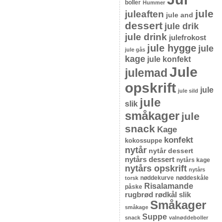
boller
Hummer
jule
juleaften
jule and
dessert
jule drik
jule drink
julefrokost
jule hygge
jule
jule gås
kage
jule konfekt
Jule
julemad
opskrift
jule
jule sild
jule
slik
småkager
jule
snack
Kage
konfekt
kokossuppe
nytår
nytår dessert
nytårs dessert
nytårs kage
nytårs opskrift
nytårs
nøddekurve
nøddeskåle
torsk
Risalamande
påske
rugbrød
rødkål
slik
Småkager
småkage
Suppe
snack
valnøddeboller