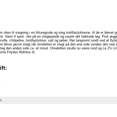
m olien til stegning i en frituregryde og steg tortillastykkerne, til de er blevet 
n fint. Varm 4 spsk. olie på en stegepande og sautér det hakkede løg. Pisk 
le, chilipebre, tortillastykker, salt og peber. Rør langsomt rundt ved at fly
bliver jævnt stegt.når omeletten er stegt på den ene side vendes den ved a
teg den anden side ca. et minut. Omeletten skulle nu være rund og ca 2½ c
e Frijoles Refritos til.
ft:
r
t