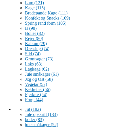
Lam
(121)
Kage
(115)
Bradepande Kage
(111)
Konfekt og Snacks
(109)
Spring rand form
(105)
Is
(98)
Boller
(82)
Rejer
(80)
Kalkun
(79)
Dressing
(74)
Sild
(74)
Grøntsager
(73)
Laks
(63)
Lagkage
(62)
Jule småkager
(61)
Æg og Ost
(58)
Vegetar
(57)
Kødretter
(56)
Fjerkræ
(54)
Frugt
(44)
Jul
(182)
Jule opskrift
(133)
boller
(83)
jule småkager
(52)