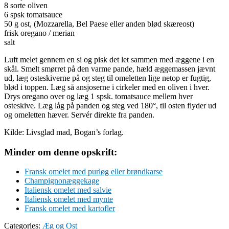
8 sorte oliven
6 spsk tomatsauce
50 g ost, (Mozzarella, Bel Paese eller anden blød skæreost)
frisk oregano / merian
salt
Luft melet gennem en si og pisk det let sammen med æggene i en
skål. Smelt smørret på den varme pande, hæld æggemassen jævnt
ud, læg osteskiverne på og steg til omeletten lige netop er fugtig,
blød i toppen. Læg så ansjoserne i cirkeler med en oliven i hver.
Drys oregano over og læg 1 spsk. tomatsauce mellem hver
osteskive. Læg låg på panden og steg ved 180°, til osten flyder ud
og omeletten hæver. Servér direkte fra panden.
Kilde: Livsglad mad, Bogan’s forlag.
Minder om denne opskrift:
Fransk omelet med purløg eller brøndkarse
Champignonæggekage
Italiensk omelet med salvie
Italiensk omelet med mynte
Fransk omelet med kartofler
Categories:
Æg og Ost