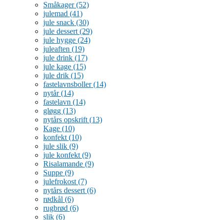
Småkager
(52)
julemad
(41)
jule snack
(30)
jule dessert
(29)
jule hygge
(24)
juleaften
(19)
jule drink
(17)
jule kage
(15)
jule drik
(15)
fastelavnsboller
(14)
nytår
(14)
fastelavn
(14)
gløgg
(13)
nytårs opskrift
(13)
Kage
(10)
konfekt
(10)
jule slik
(9)
jule konfekt
(9)
Risalamande
(9)
Suppe
(9)
julefrokost
(7)
nytårs dessert
(6)
rødkål
(6)
rugbrød
(6)
slik
(6)