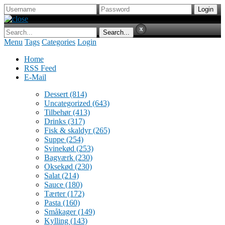
Menu
Tags
Categories
Login
Home
RSS Feed
E-Mail
Dessert
(814)
Uncategorized
(643)
Tilbehør
(413)
Drinks
(317)
Fisk & skaldyr
(265)
Suppe
(254)
Svinekød
(253)
Bagværk
(230)
Oksekød
(230)
Salat
(214)
Sauce
(180)
Tærter
(172)
Pasta
(160)
Småkager
(149)
Kylling
(143)