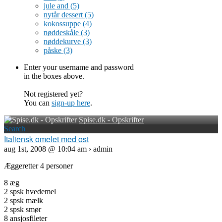
jule and
(5)
nytår dessert
(5)
kokossuppe
(4)
nøddeskåle
(3)
nøddekurve
(3)
påske
(3)
Enter your username and password
in the boxes above.
Not registered yet?
You can
sign-up here
.
Spise.dk - Opskrifter
Search
Italiensk omelet med ost
aug 1st, 2008 @ 10:04 am › admin
Æggeretter 4 personer
8 æg
2 spsk hvedemel
2 spsk mælk
2 spsk smør
8 ansjosfileter