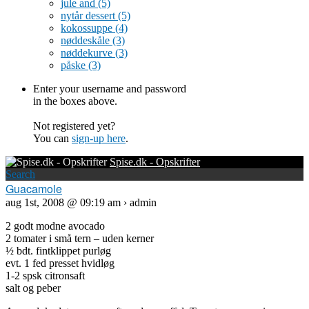
jule and
(5)
nytår dessert
(5)
kokossuppe
(4)
nøddeskåle
(3)
nøddekurve
(3)
påske
(3)
Enter your username and password
in the boxes above.
Not registered yet?
You can
sign-up here
.
Spise.dk - Opskrifter
Search
Guacamole
aug 1st, 2008 @ 09:19 am › admin
2 godt modne avocado
2 tomater i små tern – uden kerner
½ bdt. fintklippet purløg
evt. 1 fed presset hvidløg
1-2 spsk citronsaft
salt og peber