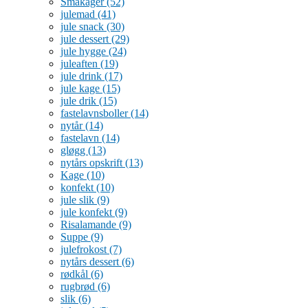
Småkager
(52)
julemad
(41)
jule snack
(30)
jule dessert
(29)
jule hygge
(24)
juleaften
(19)
jule drink
(17)
jule kage
(15)
jule drik
(15)
fastelavnsboller
(14)
nytår
(14)
fastelavn
(14)
gløgg
(13)
nytårs opskrift
(13)
Kage
(10)
konfekt
(10)
jule slik
(9)
jule konfekt
(9)
Risalamande
(9)
Suppe
(9)
julefrokost
(7)
nytårs dessert
(6)
rødkål
(6)
rugbrød
(6)
slik
(6)