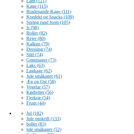
Lam
(121)
Kage
(115)
Bradepande Kage
(111)
Konfekt og Snacks
(109)
Spring rand form
(105)
Is
(98)
Boller
(82)
Rejer
(80)
Kalkun
(79)
Dressing
(74)
Sild
(74)
Grøntsager
(73)
Laks
(63)
Lagkage
(62)
Jule småkager
(61)
Æg og Ost
(58)
Vegetar
(57)
Kødretter
(56)
Fjerkræ
(54)
Frugt
(44)
Jul
(182)
Jule opskrift
(133)
boller
(83)
jule småkager
(52)