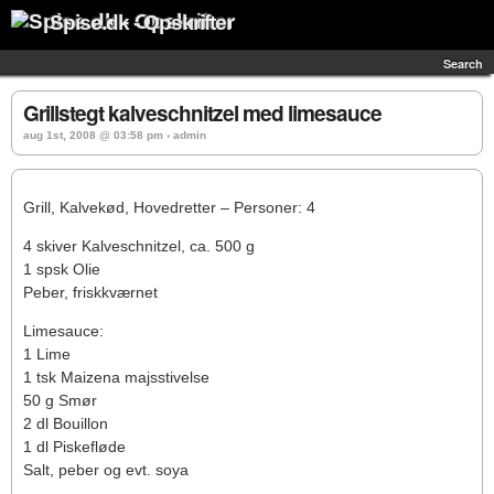
Spise.dk - Opskrifter
Search
Grillstegt kalveschnitzel med limesauce
aug 1st, 2008 @ 03:58 pm › admin
Grill, Kalvekød, Hovedretter – Personer: 4
4 skiver Kalveschnitzel, ca. 500 g
1 spsk Olie
Peber, friskkværnet
Limesauce:
1 Lime
1 tsk Maizena majsstivelse
50 g Smør
2 dl Bouillon
1 dl Piskefløde
Salt, peber og evt. soya