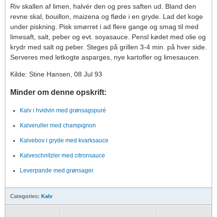
Riv skallen af limen, halvér den og pres saften ud. Bland den
revne skal, bouillon, maizena og fløde i en gryde. Lad det koge
under piskning. Pisk smørret i ad flere gange og smag til med
limesaft, salt, peber og evt. soyasauce. Pensl kødet med olie og
krydr med salt og peber. Steges på grillen 3-4 min. på hver side.
Serveres med letkogte asparges, nye kartofler og limesaucen.
Kilde: Stine Hansen, 08 Jul 93
Minder om denne opskrift:
Kalv i hvidvin med grønsagspuré
Kalveruller med champignon
Kalvebov i gryde med kvarksauce
Kalveschnitzler med citronsauce
Leverpande med grønsager
Categories:
Kalv