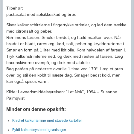
Tilbehør:
pastasalat med solsikkeskud og brød
Skær kalkunschitzlerne i fingertykke strimler, og lad dem trække
med citronsaft og peber.
Rør imens farsen: Smuldr brødet, og hæld mælken over. Når
brødet er blødt, røres æg, kød, salt, peber og krydderurterne i.
Smør en form på 1 liter med lidt olie. Kom halvdelen af farsen i.
Tryk kalkunstrimlerne ned, og dæk med resten af farsen. Læg
baconskiverne ovenpå, og dæk med alufolie.
Bag patéen på nederste ovnrille 1 time ved 170°. Læg et pres
over, og stil den koldt til næste dag. Smager bedst kold, men
kan også spises varm.
Kilde: Levnedsmiddelstyrelsen: “Let Nok”, 1994 – Susanne
Palmqvist
Minder om denne opskrift:
Krydret kalkunterrine med stuvede kartofler
Fyldt kalkunbryst med grøntsager