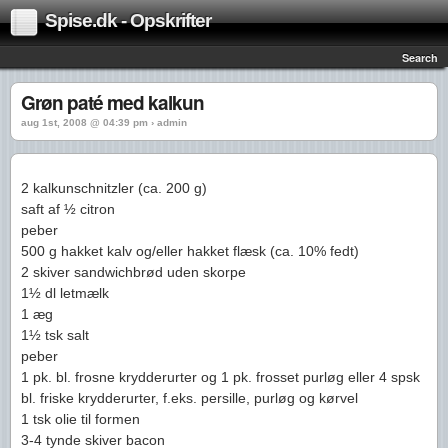
Spise.dk - Opskrifter
Search
Grøn paté med kalkun
aug 1st, 2008 @ 04:39 pm › admin
2 kalkunschnitzler (ca. 200 g)
saft af ½ citron
peber
500 g hakket kalv og/eller hakket flæsk (ca. 10% fedt)
2 skiver sandwichbrød uden skorpe
1½ dl letmælk
1 æg
1½ tsk salt
peber
1 pk. bl. frosne krydderurter og 1 pk. frosset purløg eller 4 spsk
bl. friske krydderurter, f.eks. persille, purløg og kørvel
1 tsk olie til formen
3-4 tynde skiver bacon