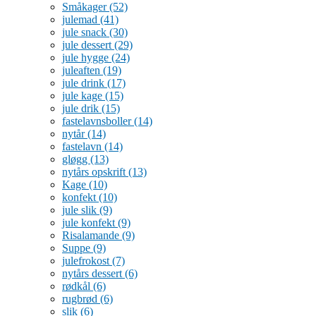
Småkager
(52)
julemad
(41)
jule snack
(30)
jule dessert
(29)
jule hygge
(24)
juleaften
(19)
jule drink
(17)
jule kage
(15)
jule drik
(15)
fastelavnsboller
(14)
nytår
(14)
fastelavn
(14)
gløgg
(13)
nytårs opskrift
(13)
Kage
(10)
konfekt
(10)
jule slik
(9)
jule konfekt
(9)
Risalamande
(9)
Suppe
(9)
julefrokost
(7)
nytårs dessert
(6)
rødkål
(6)
rugbrød
(6)
slik
(6)