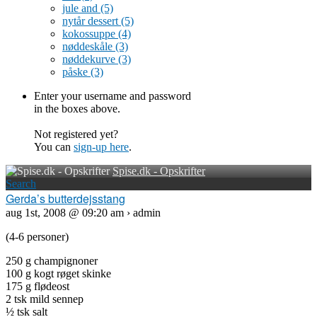
jule and
(5)
nytår dessert
(5)
kokossuppe
(4)
nøddeskåle
(3)
nøddekurve
(3)
påske
(3)
Enter your username and password
in the boxes above.
Not registered yet?
You can
sign-up here
.
Spise.dk - Opskrifter
Search
Gerda’s butterdejsstang
aug 1st, 2008 @ 09:20 am › admin
(4-6 personer)
250 g champignoner
100 g kogt røget skinke
175 g flødeost
2 tsk mild sennep
½ tsk salt