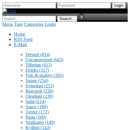
Menu
Tags
Categories
Login
Home
RSS Feed
E-Mail
Dessert
(814)
Uncategorized
(643)
Tilbehør
(413)
Drinks
(317)
Fisk & skaldyr
(265)
Suppe
(254)
Svinekød
(253)
Bagværk
(230)
Oksekød
(230)
Salat
(214)
Sauce
(180)
Tærter
(172)
Pasta
(160)
Småkager
(149)
Kylling
(143)