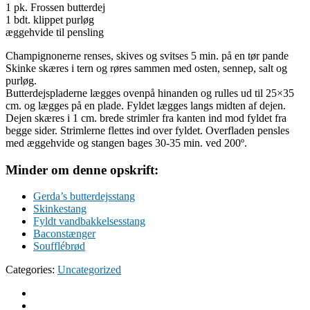
1 pk. Frossen butterdej
1 bdt. klippet purløg
æggehvide til pensling
Champignonerne renses, skives og svitses 5 min. på en tør pande
Skinke skæres i tern og røres sammen med osten, sennep, salt og
purløg.
Butterdejspladerne lægges ovenpå hinanden og rulles ud til 25×35
cm. og lægges på en plade. Fyldet lægges langs midten af dejen.
Dejen skæres i 1 cm. brede strimler fra kanten ind mod fyldet fra
begge sider. Strimlerne flettes ind over fyldet. Overfladen pensles
med æggehvide og stangen bages 30-35 min. ved 200º.
Minder om denne opskrift:
Gerda’s butterdejsstang
Skinkestang
Fyldt vandbakkelsesstang
Baconstænger
Soufflébrød
Categories:
Uncategorized