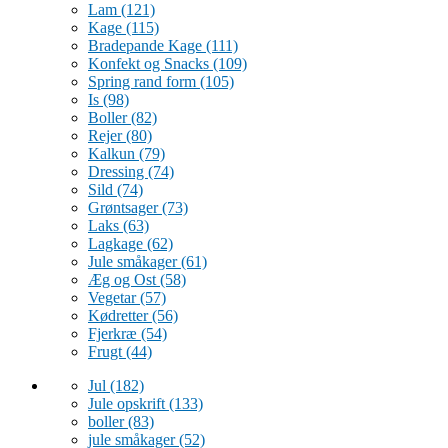
Lam
(121)
Kage
(115)
Bradepande Kage
(111)
Konfekt og Snacks
(109)
Spring rand form
(105)
Is
(98)
Boller
(82)
Rejer
(80)
Kalkun
(79)
Dressing
(74)
Sild
(74)
Grøntsager
(73)
Laks
(63)
Lagkage
(62)
Jule småkager
(61)
Æg og Ost
(58)
Vegetar
(57)
Kødretter
(56)
Fjerkræ
(54)
Frugt
(44)
Jul
(182)
Jule opskrift
(133)
boller
(83)
jule småkager
(52)