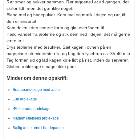
Rør smør og sukker sammen. Rør æggene i et ad gangen, det
skiller lidt, men det gør ikke noget.
Bland mel og bagepulver. Kom mel og mælk i dejen og rør, til
den er ensartet.
Kom dejen i den smurte form og glat overfladen til.
Hæld vandet fra æblerne og stik dem ned i dejen, det må gerne
være tæt.
Drys æblerne med tesukker. Sæt kagen i ovnen på en
bageplade på midterste rille og bag den lysebrun ca. 35-40 min.
Tag formen ud og lad kagen køle lidt på rist, inden du serverer.
Glohed æblekage smager ikke godt.
Minder om denne opskrift:
Bradepandekage med æble
Lun æblekage
Æblebradepandekage
Madam Nielsens æblekage
Saftig æbletærte i bradepande