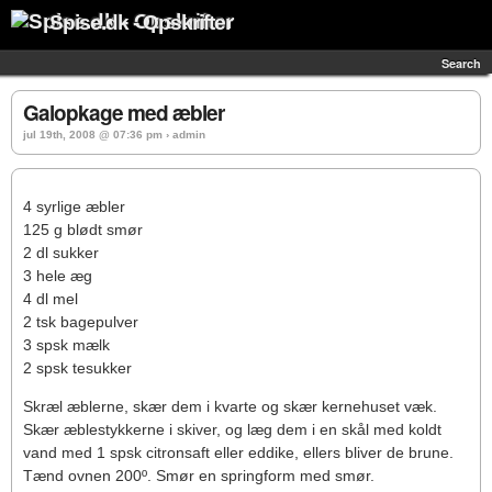
Spise.dk - Opskrifter
Search
Galopkage med æbler
jul 19th, 2008 @ 07:36 pm › admin
4 syrlige æbler
125 g blødt smør
2 dl sukker
3 hele æg
4 dl mel
2 tsk bagepulver
3 spsk mælk
2 spsk tesukker
Skræl æblerne, skær dem i kvarte og skær kernehuset væk.
Skær æblestykkerne i skiver, og læg dem i en skål med koldt
vand med 1 spsk citronsaft eller eddike, ellers bliver de brune.
Tænd ovnen 200º. Smør en springform med smør.