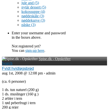
jule and
(5)
nytår dessert
(5)
kokossuppe
(4)
nøddeskåle
(3)
nøddekurve
(3)
påske
(3)
Enter your username and password
in the boxes above.
Not registered yet?
You can
sign-up here
.
Spise.dk - Opskrifter
Search
Fyldt hvidløgsbrød
aug 1st, 2008 @ 12:08 pm › admin
(ca. 6 personer)
1 ds. tun naturel (200 g)
1 ds. muslinger (160 g )
2 æbler i tern
1 rød peberfrugt i tern
200 g rejer