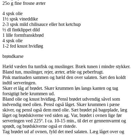
25o g fine frosne ærter
4 spsk olie
1½ spsk vineddike
2-3 spsk mild chilisauce eller hot ketchup
½ dl fintklippet dild
1 lille formfranskbrød
4 spsk olie
1-2 fed knust hvidløg
brøndkarse
Hæld væden fra tunfisk og muslinger. Bræk tunen i mindre stykker.
Bland tun, muslinger, rejer, ærter, æble og peberfrugt.
Pisk marinaden sammen og hæld den over salaten. Sæt den koldt
indtil serveringen.
Skær et låg af brødet. Skær krummen løs langs kanten og tag
forsigtigt hele krummen ud.
Bland olie og knust hvidløg. Pensl brødet udvendig såvel som
indvendig med olien. Pensl også låget. Skær krummen i pæne
skiver, og pensl også dem med olie. Sæt brødet på bageplade, læg
låget og brødskiverne ved siden ag. Var, brødet i ovnen lige før
serveringen ved 225º. I ca. 10-15 min., til det er gennemvarmt og
sprødt, og brødskiverne også er ristede.
Tag brødet ud af ovnen, fyld det med salaten. Læg låget over og