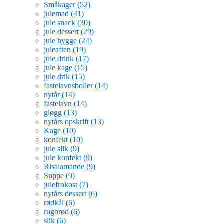
Småkager
(52)
julemad
(41)
jule snack
(30)
jule dessert
(29)
jule hygge
(24)
juleaften
(19)
jule drink
(17)
jule kage
(15)
jule drik
(15)
fastelavnsboller
(14)
nytår
(14)
fastelavn
(14)
gløgg
(13)
nytårs opskrift
(13)
Kage
(10)
konfekt
(10)
jule slik
(9)
jule konfekt
(9)
Risalamande
(9)
Suppe
(9)
julefrokost
(7)
nytårs dessert
(6)
rødkål
(6)
rugbrød
(6)
slik
(6)