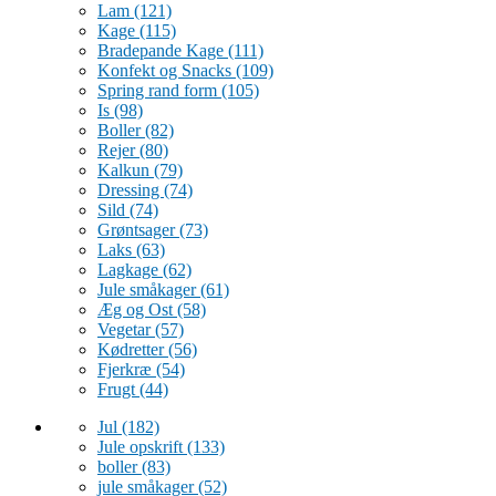
Lam
(121)
Kage
(115)
Bradepande Kage
(111)
Konfekt og Snacks
(109)
Spring rand form
(105)
Is
(98)
Boller
(82)
Rejer
(80)
Kalkun
(79)
Dressing
(74)
Sild
(74)
Grøntsager
(73)
Laks
(63)
Lagkage
(62)
Jule småkager
(61)
Æg og Ost
(58)
Vegetar
(57)
Kødretter
(56)
Fjerkræ
(54)
Frugt
(44)
Jul
(182)
Jule opskrift
(133)
boller
(83)
jule småkager
(52)