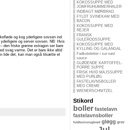
KOKOSSUPPE MED
JOMFRUHUMMERHALER
INDBAGT MØRBRAD
FYLDT SVINEKAM MED
BACON
KOKOSSUPPE MED
REJER
FRANSK
iskefløde og kog yderligere sovsen ind
GULERODSSUPPE
r yderligere og server sovsen. NB: Hvis
KOKOSSUPPE MED
k – den friske grønne estragon ser bare
KYLLING OG GALANGAL
ved svag varme. Det er bare ikke altid
Fadkoteletter i sur-sød
 lide det, kan man også tilsætte et
sauce
GLØDENDE KARTOFFEL-
PORRE SUPPE
FRISK HVID MAJSSUPPE
MED PURLØG
FASTELAVNSBOLLER
MED CREME
WIENERSCHNITZEL
Stikord
boller
fastelavn
fastelavnsboller
gløgg
grov
fuldkornsrugbrød
Jul