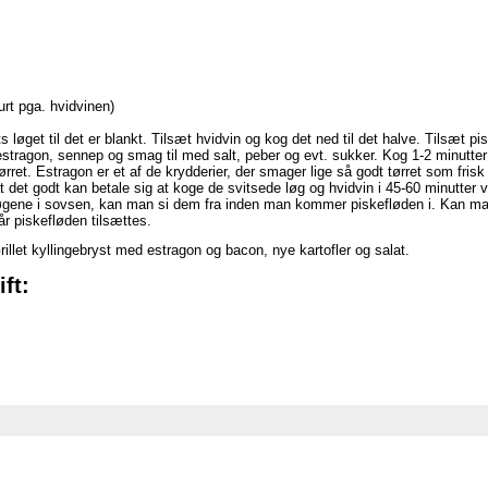
urt pga. hvidvinen)
 løget til det er blankt. Tilsæt hvidvin og kog det ned til det halve. Tilsæt p
sk estragon, sennep og smag til med salt, peber og evt. sukker. Kog 1-2 minutte
ørret. Estragon er et af de krydderier, der smager lige så godt tørret som fris
at det godt kan betale sig at koge de svitsede løg og hvidvin i 45-60 minutter 
 løgene i sovsen, kan man si dem fra inden man kommer piskefløden i. Kan man
r piskefløden tilsættes.
llet kyllingebryst med estragon og bacon, nye kartofler og salat.
ft: