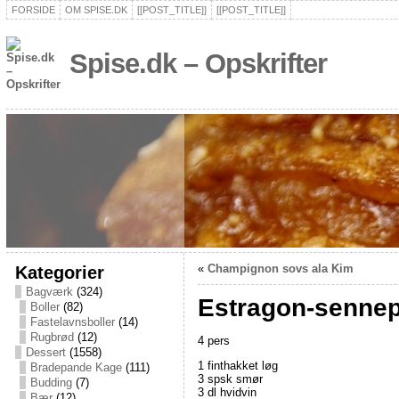
FORSIDE
OM SPISE.DK
[[POST_TITLE]]
[[POST_TITLE]]
Spise.dk – Opskrifter
Kategorier
«
Champignon sovs ala Kim
Bagværk
(324)
Estragon-senne
Boller
(82)
Fastelavnsboller
(14)
Rugbrød
(12)
4 pers
Dessert
(1558)
1 finthakket løg
Bradepande Kage
(111)
3 spsk smør
Budding
(7)
3 dl hvidvin
Bær
(12)