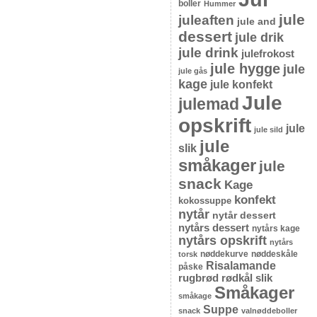
boller
Hummer
jule
juleaften
jule and
dessert
jule drik
jule drink
julefrokost
jule hygge
jule
jule gås
kage
jule konfekt
Jule
julemad
opskrift
jule
jule sild
jule
slik
småkager
jule
snack
Kage
konfekt
kokossuppe
nytår
nytår dessert
nytårs dessert
nytårs kage
nytårs opskrift
nytårs
nøddekurve
nøddeskåle
torsk
Risalamande
påske
rugbrød
rødkål
slik
Småkager
småkage
Suppe
snack
valnøddeboller