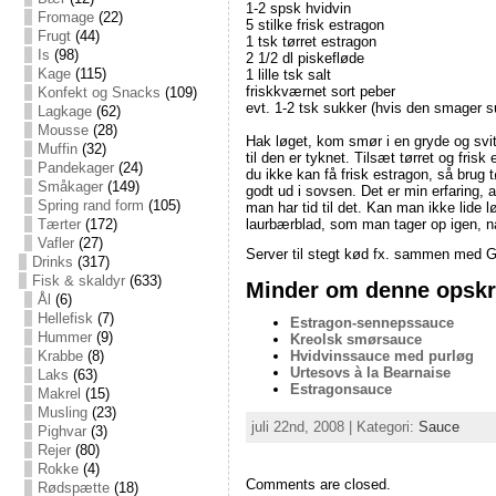
1-2 spsk hvidvin
Fromage
(22)
5 stilke frisk estragon
Frugt
(44)
1 tsk tørret estragon
Is
(98)
2 1/2 dl piskefløde
Kage
(115)
1 lille tsk salt
friskkværnet sort peber
Konfekt og Snacks
(109)
evt. 1-2 tsk sukker (hvis den smager s
Lagkage
(62)
Mousse
(28)
Hak løget, kom smør i en gryde og svits
Muffin
(32)
til den er tyknet. Tilsæt tørret og fri
Pandekager
(24)
du ikke kan få frisk estragon, så brug t
Småkager
(149)
godt ud i sovsen. Det er min erfaring, 
Spring rand form
(105)
man har tid til det. Kan man ikke lide
laurbærblad, som man tager op igen, nå
Tærter
(172)
Vafler
(27)
Server til stegt kød fx. sammen med Gri
Drinks
(317)
Fisk & skaldyr
(633)
Minder om denne opskri
Ål
(6)
Hellefisk
(7)
Estragon-sennepssauce
Hummer
(9)
Kreolsk smørsauce
Krabbe
(8)
Hvidvinssauce med purløg
Urtesovs à la Bearnaise
Laks
(63)
Estragonsauce
Makrel
(15)
Musling
(23)
juli 22nd, 2008 | Kategori:
Sauce
Pighvar
(3)
Rejer
(80)
Rokke
(4)
Comments are closed.
Rødspætte
(18)