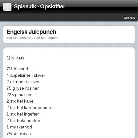
Spise.dk - Opskrifter
Search
Engelsk Julepunch
aug 4th, 2008 @ 02:39 pm › admin
(1½ liter)
7½ dl vand
4 appelsiner i skiver
2 citroner i skiver
75 g lyse rosiner
225 g sukker
2 stk hel kanel
2 tsk hel kardemomme
1 stk hel ingefær
2 tsk hele nelliker
1 muskatnød
7½ dl rødvin