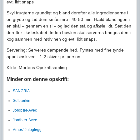
evt. lidt snaps
Skyl frugterne grundigt og bland derefter alle ingredienserne i
en gryde og lad dem småsimre i 40-50 min. Hæld blandingen i
en skål – gennem en si – og lad den stå og afkøle lidt. Sæt den
derefter i køleskabet. Inden bowlen skal serveres bringes den i
kog sammen med rødvinen og evt. lidt snaps.
Servering: Serveres dampende hed. Pyntes med fine tynde
appelsinskiver – 1-2 skiver pr. person.
Kilde: Mortens Opskriftsamling
Minder om denne opskrift:
SANGRIA
Solbærkirr
Jordbær-Avec
Jordbær-Avec
Arnes’ Julegløgg