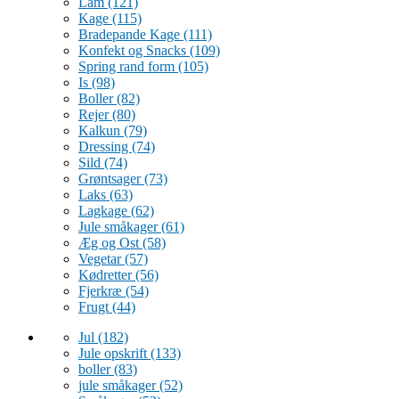
Lam
(121)
Kage
(115)
Bradepande Kage
(111)
Konfekt og Snacks
(109)
Spring rand form
(105)
Is
(98)
Boller
(82)
Rejer
(80)
Kalkun
(79)
Dressing
(74)
Sild
(74)
Grøntsager
(73)
Laks
(63)
Lagkage
(62)
Jule småkager
(61)
Æg og Ost
(58)
Vegetar
(57)
Kødretter
(56)
Fjerkræ
(54)
Frugt
(44)
Jul
(182)
Jule opskrift
(133)
boller
(83)
jule småkager
(52)