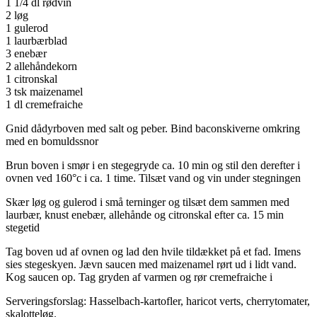
1 1/4 dl rødvin
2 løg
1 gulerod
1 laurbærblad
3 enebær
2 allehåndekorn
1 citronskal
3 tsk maizenamel
1 dl cremefraiche
Gnid dådyrboven med salt og peber. Bind baconskiverne omkring
med en bomuldssnor
Brun boven i smør i en stegegryde ca. 10 min og stil den derefter i
ovnen ved 160°c i ca. 1 time. Tilsæt vand og vin under stegningen
Skær løg og gulerod i små terninger og tilsæt dem sammen med
laurbær, knust enebær, allehånde og citronskal efter ca. 15 min
stegetid
Tag boven ud af ovnen og lad den hvile tildækket på et fad. Imens
sies stegeskyen. Jævn saucen med maizenamel rørt ud i lidt vand.
Kog saucen op. Tag gryden af varmen og rør cremefraiche i
Serveringsforslag: Hasselbach-kartofler, haricot verts, cherrytomater,
skalotteløg.