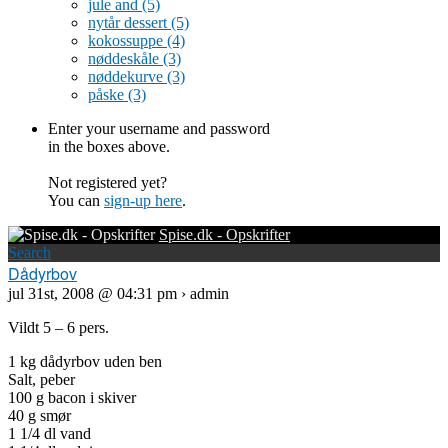
jule and
(5)
nytår dessert
(5)
kokossuppe
(4)
nøddeskåle
(3)
nøddekurve
(3)
påske
(3)
Enter your username and password
in the boxes above.
Not registered yet?
You can
sign-up here
.
Spise.dk - Opskrifter
Search
Dådyrbov
jul 31st, 2008 @ 04:31 pm › admin
Vildt 5 – 6 pers.
1 kg dådyrbov uden ben
Salt, peber
100 g bacon i skiver
40 g smør
1 1/4 dl vand