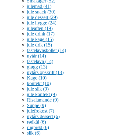
Småkager
(52)
julemad
(41)
jule snack
(30)
jule dessert
(29)
jule hygge
(24)
juleaften
(19)
jule drink
(17)
jule kage
(15)
jule drik
(15)
fastelavnsboller
(14)
nytår
(14)
fastelavn
(14)
gløgg
(13)
nytårs opskrift
(13)
Kage
(10)
konfekt
(10)
jule slik
(9)
jule konfekt
(9)
Risalamande
(9)
Suppe
(9)
julefrokost
(7)
nytårs dessert
(6)
rødkål
(6)
rugbrød
(6)
slik
(6)