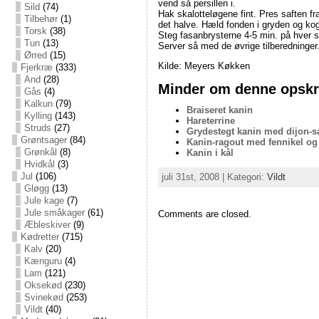
vend så persillen i.
Sild
(74)
Hak skalotteløgene fint. Pres saften fra
Tilbehør
(1)
det halve. Hæld fonden i gryden og kog
Torsk
(38)
Steg fasanbrysterne 4-5 min. på hver s
Tun
(13)
Server så med de øvrige tilberedninger
Ørred
(15)
Kilde: Meyers Køkken
Fjerkræ
(333)
And
(28)
Minder om denne opskri
Gås
(4)
Kalkun
(79)
Braiseret kanin
Kylling
(143)
Hareterrine
Struds
(27)
Grydestegt kanin med dijon-s
Grøntsager
(84)
Kanin-ragout med fennikel og
Grønkål
(8)
Kanin i kål
Hvidkål
(3)
Jul
(106)
juli 31st, 2008 | Kategori:
Vildt
Gløgg
(13)
Jule kage
(7)
Jule småkager
(61)
Comments are closed.
Æbleskiver
(9)
Kødretter
(715)
Kalv
(20)
Kænguru
(4)
Lam
(121)
Oksekød
(230)
Svinekød
(253)
Vildt
(40)