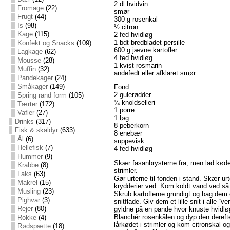
2 dl hvidvin
Fromage
(22)
smør
Frugt
(44)
300 g rosenkål
Is
(98)
½ citron
Kage
(115)
2 fed hvidløg
1 bdt bredbladet persille
Konfekt og Snacks
(109)
600 g jævne kartofler
Lagkage
(62)
4 fed hvidløg
Mousse
(28)
1 kvist rosmarin
Muffin
(32)
andefedt eller afklaret smør
Pandekager
(24)
Småkager
(149)
Fond:
2 gulerødder
Spring rand form
(105)
¼ knoldselleri
Tærter
(172)
1 porre
Vafler
(27)
1 løg
Drinks
(317)
8 peberkorn
Fisk & skaldyr
(633)
8 enebær
Ål
(6)
suppevisk
Hellefisk
(7)
4 fed hvidløg
Hummer
(9)
Skær fasanbrysterne fra, men lad kødet 
Krabbe
(8)
strimler.
Laks
(63)
Gør urterne til fonden i stand. Skær 
Makrel
(15)
krydderier ved. Kom koldt vand ved så 
Musling
(23)
Skrub kartoflerne grundigt og bag dem 
Pighvar
(3)
snitflade. Giv dem et lille snit i alle 
Rejer
(80)
gyldne på en pande hvor knuste hvidløg
Blanchér rosenkålen og dyp den derefter
Rokke
(4)
lårkødet i strimler og kom citronskal 
Rødspætte
(18)