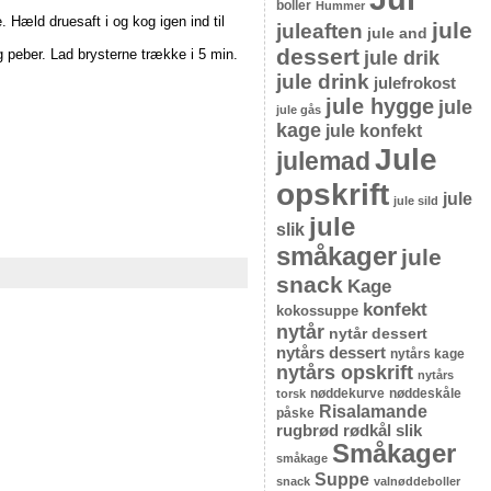
boller
Hummer
. Hæld druesaft i og kog igen ind til
jule
juleaften
jule and
dessert
 peber. Lad brysterne trække i 5 min.
jule drik
jule drink
julefrokost
jule hygge
jule
jule gås
kage
jule konfekt
Jule
julemad
opskrift
jule
jule sild
jule
slik
småkager
jule
snack
Kage
konfekt
kokossuppe
nytår
nytår dessert
nytårs dessert
nytårs kage
nytårs opskrift
nytårs
nøddekurve
nøddeskåle
torsk
Risalamande
påske
rugbrød
rødkål
slik
Småkager
småkage
Suppe
snack
valnøddeboller