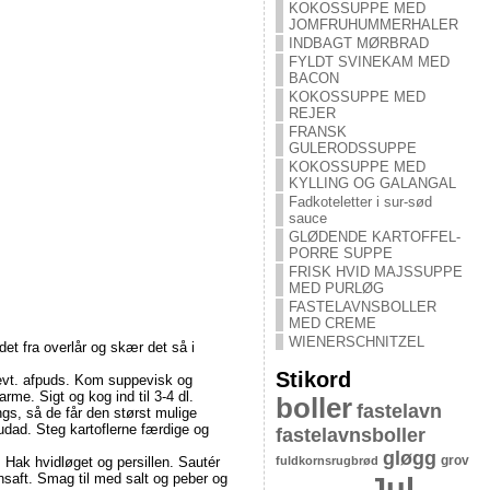
KOKOSSUPPE MED
JOMFRUHUMMERHALER
INDBAGT MØRBRAD
FYLDT SVINEKAM MED
BACON
KOKOSSUPPE MED
REJER
FRANSK
GULERODSSUPPE
KOKOSSUPPE MED
KYLLING OG GALANGAL
Fadkoteletter i sur-sød
sauce
GLØDENDE KARTOFFEL-
PORRE SUPPE
FRISK HVID MAJSSUPPE
MED PURLØG
FASTELAVNSBOLLER
MED CREME
WIENERSCHNITZEL
et fra overlår og skær det så i
Stikord
 evt. afpuds. Kom suppevisk og
me. Sigt og kog ind til 3-4 dl.
boller
fastelavn
gs, så de får den størst mulige
t udad. Steg kartoflerne færdige og
fastelavnsboller
gløgg
grov
fuldkornsrugbrød
 Hak hvidløget og persillen. Sautér
Jul
nsaft. Smag til med salt og peber og