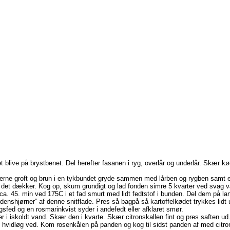
blive på brystbenet. Del herefter fasanen i ryg, overlår og underlår. Skær kød
urterne groft og brun i en tykbundet gryde sammen med lårben og rygben samt
det dækker. Kog op, skum grundigt og lad fonden simre 5 kvarter ved svag var
ca. 45. min ved 175C i et fad smurt med lidt fedtstof i bunden. Del dem på lan
“verdenshjørner” af denne snitflade. Pres så bagpå så kartoffelkødet trykkes lid
sfed og en rosmarinkvist syder i andefedt eller afklaret smør.
 i iskoldt vand. Skær den i kvarte. Skær citronskallen fint og pres saften ud.
og hvidløg ved. Kom rosenkålen på panden og kog til sidst panden af med citro