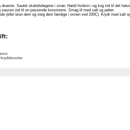
 druerne. Sautér skalotteløgene i smør. Hæld hvidvin i og kog ind til det halve
 saucen ind til en passende konsistens. Smag til med salt og peber.
ide (eller brun dem og steg dem færdige i ovnen ved 200C). Krydr med salt og
.
ft:
auce
 krydderurter