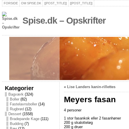
FORSIDE
OM SPISE.DK
[[POST_TITLE]]
[[POST_TITLE]]
Spise.dk – Opskrifter
Kategorier
«
Lise Landers kanin-rillettes
Bagværk
(324)
Meyers fasan
Boller
(82)
Fastelavnsboller
(14)
Rugbrød
(12)
4 personer
Dessert
(1558)
1 stor fasankok eller 2 fasanhøner
Bradepande Kage
(111)
200 g skalotteløg
Budding
(7)
200 g druer
Bær
(12)