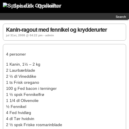
Spise.dk - Opskrifter
Search
Kanin-ragout med fennikel og krydderurter
jul 31st, 2008 @ 04:22 pm › admin
4 personer
1 Kanin, 1½ – 2 kg
2 Laurbærblade
2 ½ dl Vineddike
1 ts Frisk oregano
100 g Fed bacon i terninger
1 ½ spsk Fennikelfrø
1 1/4 dl Olivenolie
½ Fennikel
4 Fed hvidløg
4 dl Tør hvidvin
2 ½ spsk Friske rosmarinblade