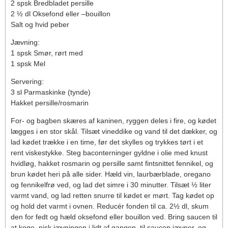
2 spsk Bredbladet persille
2 ½ dl Oksefond eller –bouillon
Salt og hvid peber
Jævning:
1 spsk Smør, rørt med
1 spsk Mel
Servering:
3 sl Parmaskinke (tynde)
Hakket persille/rosmarin
For- og bagben skæres af kaninen, ryggen deles i fire, og kødet
lægges i en stor skål. Tilsæt vineddike og vand til det dækker, og
lad kødet trække i en time, før det skylles og trykkes tørt i et
rent viskestykke. Steg baconterninger gyldne i olie med knust
hvidløg, hakket rosmarin og persille samt fintsnittet fennikel, og
brun kødet heri på alle sider. Hæld vin, laurbærblade, oregano
og fennikelfrø ved, og lad det simre i 30 minutter. Tilsæt ½ liter
varmt vand, og lad retten snurre til kødet er mørt. Tag kødet op
og hold det varmt i ovnen. Reducér fonden til ca. 2½ dl, skum
den for fedt og hæld oksefond eller bouillon ved. Bring saucen til
at koge, pisk jævningen i lidt af gangen, til saucen jævner, og