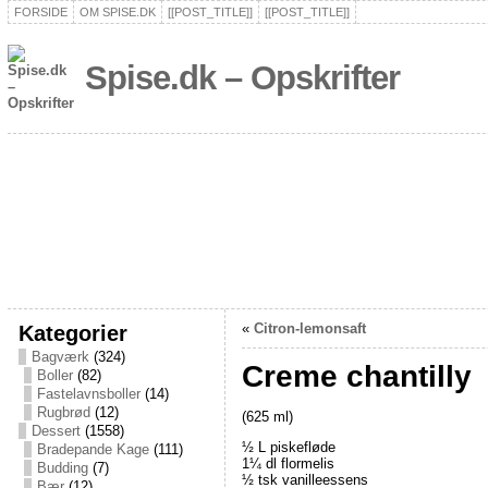
FORSIDE
OM SPISE.DK
[[POST_TITLE]]
[[POST_TITLE]]
Spise.dk – Opskrifter
Kategorier
«
Citron-lemonsaft
Bagværk
(324)
Creme chantilly
Boller
(82)
Fastelavnsboller
(14)
Rugbrød
(12)
(625 ml)
Dessert
(1558)
½ L piskefløde
Bradepande Kage
(111)
1¼ dl flormelis
Budding
(7)
½ tsk vanilleessens
Bær
(12)