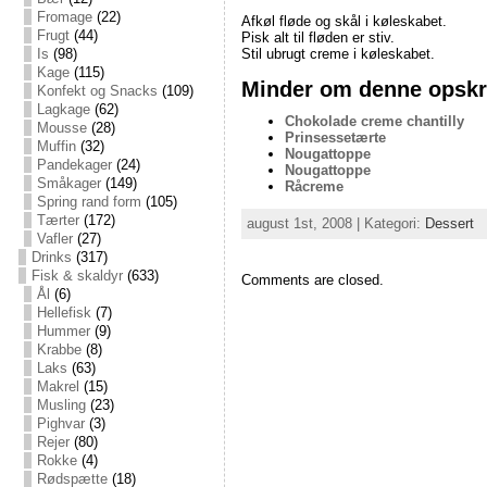
Fromage
(22)
Afkøl fløde og skål i køleskabet.
Frugt
(44)
Pisk alt til fløden er stiv.
Is
(98)
Stil ubrugt creme i køleskabet.
Kage
(115)
Minder om denne opskri
Konfekt og Snacks
(109)
Lagkage
(62)
Chokolade creme chantilly
Mousse
(28)
Prinsessetærte
Muffin
(32)
Nougattoppe
Pandekager
(24)
Nougattoppe
Småkager
(149)
Råcreme
Spring rand form
(105)
Tærter
(172)
august 1st, 2008 | Kategori:
Dessert
Vafler
(27)
Drinks
(317)
Fisk & skaldyr
(633)
Comments are closed.
Ål
(6)
Hellefisk
(7)
Hummer
(9)
Krabbe
(8)
Laks
(63)
Makrel
(15)
Musling
(23)
Pighvar
(3)
Rejer
(80)
Rokke
(4)
Rødspætte
(18)