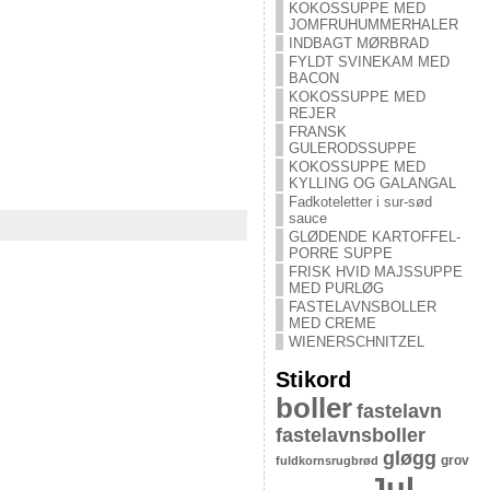
KOKOSSUPPE MED
JOMFRUHUMMERHALER
INDBAGT MØRBRAD
FYLDT SVINEKAM MED
BACON
KOKOSSUPPE MED
REJER
FRANSK
GULERODSSUPPE
KOKOSSUPPE MED
KYLLING OG GALANGAL
Fadkoteletter i sur-sød
sauce
GLØDENDE KARTOFFEL-
PORRE SUPPE
FRISK HVID MAJSSUPPE
MED PURLØG
FASTELAVNSBOLLER
MED CREME
WIENERSCHNITZEL
Stikord
boller
fastelavn
fastelavnsboller
gløgg
grov
fuldkornsrugbrød
Jul