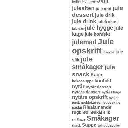
boller
Hummer
jule
juleaften
jule and
dessert
jule drik
jule drink
julefrokost
jule hygge
jule
jule gås
kage
jule konfekt
Jule
julemad
opskrift
jule
jule sild
jule
slik
småkager
jule
snack
Kage
konfekt
kokossuppe
nytår
nytår dessert
nytårs dessert
nytårs kage
nytårs opskrift
nytårs
nøddekurve
nøddeskåle
torsk
Risalamande
påske
rugbrød
rødkål
slik
Småkager
småkage
Suppe
snack
valnøddeboller