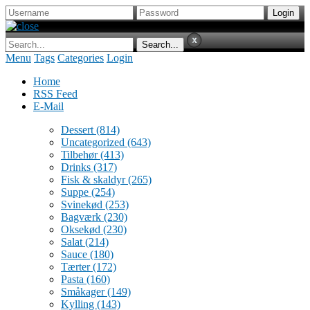
Menu
Tags
Categories
Login
Home
RSS Feed
E-Mail
Dessert
(814)
Uncategorized
(643)
Tilbehør
(413)
Drinks
(317)
Fisk & skaldyr
(265)
Suppe
(254)
Svinekød
(253)
Bagværk
(230)
Oksekød
(230)
Salat
(214)
Sauce
(180)
Tærter
(172)
Pasta
(160)
Småkager
(149)
Kylling
(143)