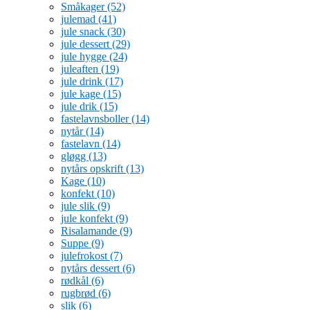
Småkager
(52)
julemad
(41)
jule snack
(30)
jule dessert
(29)
jule hygge
(24)
juleaften
(19)
jule drink
(17)
jule kage
(15)
jule drik
(15)
fastelavnsboller
(14)
nytår
(14)
fastelavn
(14)
gløgg
(13)
nytårs opskrift
(13)
Kage
(10)
konfekt
(10)
jule slik
(9)
jule konfekt
(9)
Risalamande
(9)
Suppe
(9)
julefrokost
(7)
nytårs dessert
(6)
rødkål
(6)
rugbrød
(6)
slik
(6)