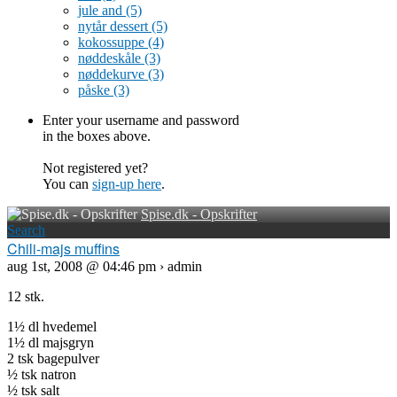
jule and
(5)
nytår dessert
(5)
kokossuppe
(4)
nøddeskåle
(3)
nøddekurve
(3)
påske
(3)
Enter your username and password
in the boxes above.
Not registered yet?
You can
sign-up here
.
Spise.dk - Opskrifter
Search
Chili-majs muffins
aug 1st, 2008 @ 04:46 pm › admin
12 stk.
1½ dl hvedemel
1½ dl majsgryn
2 tsk bagepulver
½ tsk natron
½ tsk salt