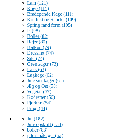
Lam
(121)
Kage
(115)
Bradepande Kage
(111)
Konfekt og Snacks
(109)
Spring rand form
(105)
Is
(98)
Boller
(82)
Rejer
(80)
Kalkun
(79)
Dressing
(74)
Sild
(74)
Grøntsager
(73)
Laks
(63)
Lagkage
(62)
Jule småkager
(61)
Æg og Ost
(58)
Vegetar
(57)
Kødretter
(56)
Fjerkræ
(54)
Frugt
(44)
Jul
(182)
Jule opskrift
(133)
boller
(83)
jule småkager
(52)