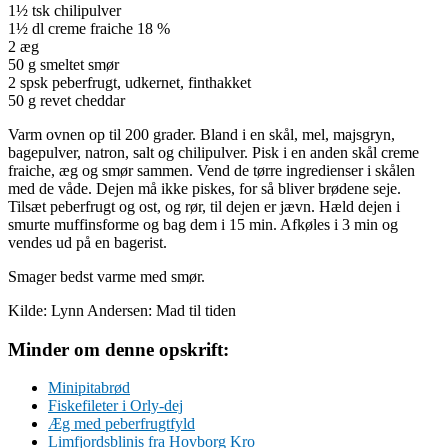
1½ tsk chilipulver
1½ dl creme fraiche 18 %
2 æg
50 g smeltet smør
2 spsk peberfrugt, udkernet, finthakket
50 g revet cheddar
Varm ovnen op til 200 grader. Bland i en skål, mel, majsgryn,
bagepulver, natron, salt og chilipulver. Pisk i en anden skål creme
fraiche, æg og smør sammen. Vend de tørre ingredienser i skålen
med de våde. Dejen må ikke piskes, for så bliver brødene seje.
Tilsæt peberfrugt og ost, og rør, til dejen er jævn. Hæld dejen i
smurte muffinsforme og bag dem i 15 min. Afkøles i 3 min og
vendes ud på en bagerist.
Smager bedst varme med smør.
Kilde: Lynn Andersen: Mad til tiden
Minder om denne opskrift:
Minipitabrød
Fiskefileter i Orly-dej
Æg med peberfrugtfyld
Limfjordsblinis fra Hovborg Kro