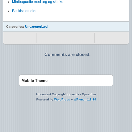
Minibaguette med æg og skinke
Baskisk omelet
Categories:
Uncategorized
Comments are closed.
Mobile Theme
All content Copyright Spise.dk - Opskrifter
Powered by
WordPress
+
WPtouch 1.9.34