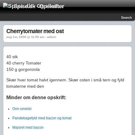
Spise.dk - Opskrifter
Search
Cherrytomater med ost
aug 1st, 2008 @ 11:59 am › admin
40 stk
40 cherry Tomater
150 g gorgonzola
Skær hver tomat halvt igennem. Skær osten i små tern og fyld
tomaterne med den
Minder om denne opskrift:
Ovn-omelet
Pandekagefyld med bacon og tomat
Majsret med bacon