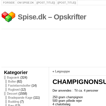
FORSIDE
OM SPISE.DK
[[POST_TITLE]]
[[POST_TITLE]]
Spise.dk – Opskrifter
Kategorier
«
Løgsuppe
Bagværk
(324)
CHAMPIGNONSU
Boller
(82)
Fastelavnsboller
(14)
Rugbrød
(12)
Der anvendes : Til ca. 4 personer
Dessert
(1558)
250 gram champignon
Bradepande Kage
(111)
500 gram pillede rejer
Budding
(7)
4 chalotteløg
Bær
(12)