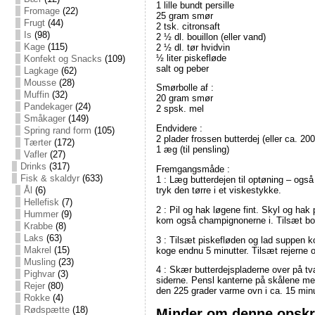
1 lille bundt persille
Fromage
(22)
25 gram smør
Frugt
(44)
2 tsk. citronsaft
Is
(98)
2 ½ dl. bouillon (eller vand)
Kage
(115)
2 ½ dl. tør hvidvin
½ liter piskefløde
Konfekt og Snacks
(109)
salt og peber
Lagkage
(62)
Mousse
(28)
Smørbolle af :
Muffin
(32)
20 gram smør
Pandekager
(24)
2 spsk. mel
Småkager
(149)
Endvidere :
Spring rand form
(105)
2 plader frossen butterdej (eller ca. 2
Tærter
(172)
1 æg (til pensling)
Vafler
(27)
Drinks
(317)
Fremgangsmåde :
Fisk & skaldyr
(633)
1 : Læg butterdejen til optøning – ogs
tryk den tørre i et viskestykke.
Ål
(6)
Hellefisk
(7)
2 : Pil og hak løgene fint. Skyl og hak
Hummer
(9)
kom også champignonerne i. Tilsæt boui
Krabbe
(8)
Laks
(63)
3 : Tilsæt piskefløden og lad suppen k
Makrel
(15)
koge endnu 5 minutter. Tilsæt rejerne 
Musling
(23)
4 : Skær butterdejspladerne over på tv
Pighvar
(3)
siderne. Pensl kanterne på skålene me
Rejer
(80)
den 225 grader varme ovn i ca. 15 minut
Rokke
(4)
Rødspætte
(18)
Minder om denne opskri