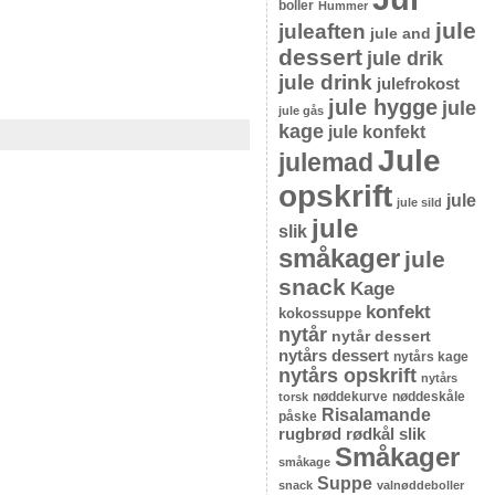
boller
Hummer
jule
juleaften
jule and
dessert
jule drik
jule drink
julefrokost
jule hygge
jule
jule gås
kage
jule konfekt
Jule
julemad
opskrift
jule
jule sild
jule
slik
småkager
jule
snack
Kage
konfekt
kokossuppe
nytår
nytår dessert
nytårs dessert
nytårs kage
nytårs opskrift
nytårs
nøddekurve
nøddeskåle
torsk
Risalamande
påske
rugbrød
rødkål
slik
Småkager
småkage
Suppe
snack
valnøddeboller