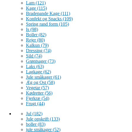
Lam
(121)
Kage
(115)
Bradepande Kage
(111)
Konfekt og Snacks
(109)
Spring rand form
(105)
Is
(98)
Boller
(82)
Rejer
(80)
Kalkun
(79)
Dressing
(74)
Sild
(74)
Grøntsager
(73)
Laks
(63)
Lagkage
(62)
Jule småkager
(61)
Æg og Ost
(58)
Vegetar
(57)
Kødretter
(56)
Fjerkræ
(54)
Frugt
(44)
Jul
(182)
Jule opskrift
(133)
boller
(83)
jule småkager
(52)