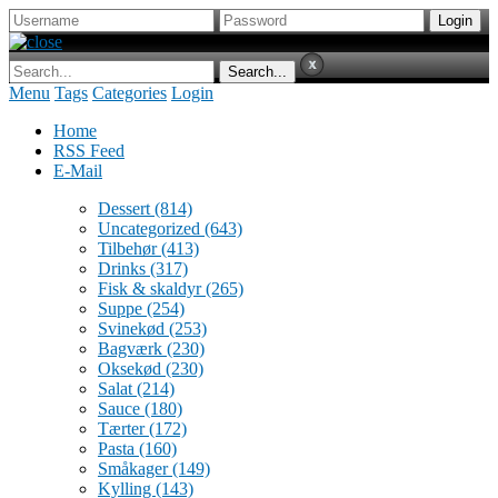
Menu
Tags
Categories
Login
Home
RSS Feed
E-Mail
Dessert
(814)
Uncategorized
(643)
Tilbehør
(413)
Drinks
(317)
Fisk & skaldyr
(265)
Suppe
(254)
Svinekød
(253)
Bagværk
(230)
Oksekød
(230)
Salat
(214)
Sauce
(180)
Tærter
(172)
Pasta
(160)
Småkager
(149)
Kylling
(143)