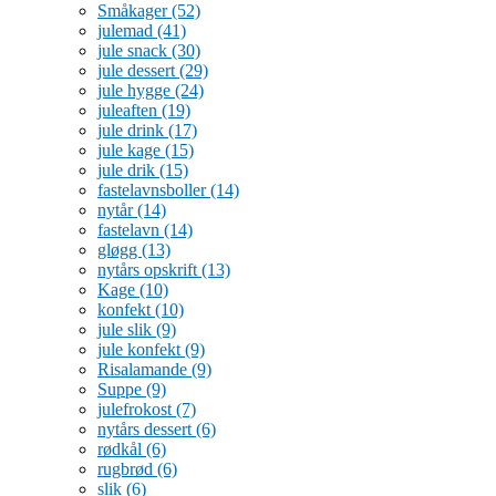
Småkager
(52)
julemad
(41)
jule snack
(30)
jule dessert
(29)
jule hygge
(24)
juleaften
(19)
jule drink
(17)
jule kage
(15)
jule drik
(15)
fastelavnsboller
(14)
nytår
(14)
fastelavn
(14)
gløgg
(13)
nytårs opskrift
(13)
Kage
(10)
konfekt
(10)
jule slik
(9)
jule konfekt
(9)
Risalamande
(9)
Suppe
(9)
julefrokost
(7)
nytårs dessert
(6)
rødkål
(6)
rugbrød
(6)
slik
(6)