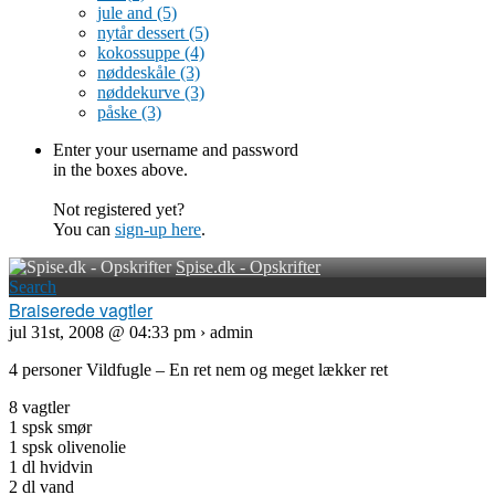
jule and
(5)
nytår dessert
(5)
kokossuppe
(4)
nøddeskåle
(3)
nøddekurve
(3)
påske
(3)
Enter your username and password
in the boxes above.
Not registered yet?
You can
sign-up here
.
Spise.dk - Opskrifter
Search
Braiserede vagtler
jul 31st, 2008 @ 04:33 pm › admin
4 personer Vildfugle – En ret nem og meget lækker ret
8 vagtler
1 spsk smør
1 spsk olivenolie
1 dl hvidvin
2 dl vand