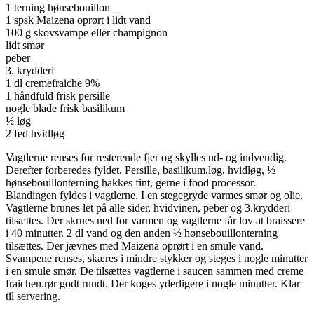
1 terning hønsebouillon
1 spsk Maizena oprørt i lidt vand
100 g skovsvampe eller champignon
lidt smør
peber
3. krydderi
1 dl cremefraiche 9%
1 håndfuld frisk persille
nogle blade frisk basilikum
½ løg
2 fed hvidløg
Vagtlerne renses for resterende fjer og skylles ud- og indvendig.
Derefter forberedes fyldet. Persille, basilikum,løg, hvidløg, ½
hønsebouillonterning hakkes fint, gerne i food processor.
Blandingen fyldes i vagtlerne. I en stegegryde varmes smør og olie.
Vagtlerne brunes let på alle sider, hvidvinen, peber og 3.krydderi
tilsættes. Der skrues ned for varmen og vagtlerne får lov at braissere
i 40 minutter. 2 dl vand og den anden ½ hønsebouillonterning
tilsættes. Der jævnes med Maizena oprørt i en smule vand.
Svampene renses, skæres i mindre stykker og steges i nogle minutter
i en smule smør. De tilsættes vagtlerne i saucen sammen med creme
fraichen.rør godt rundt. Der koges yderligere i nogle minutter. Klar
til servering.