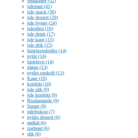
Småkager
(52)
julemad
(41)
jule snack
(30)
jule dessert
(29)
jule hygge
(24)
juleaften
(19)
jule drink
(17)
jule kage
(15)
jule drik
(15)
fastelavnsboller
(14)
nytår
(14)
fastelavn
(14)
gløgg
(13)
nytårs opskrift
(13)
Kage
(10)
konfekt
(10)
jule slik
(9)
jule konfekt
(9)
Risalamande
(9)
Suppe
(9)
julefrokost
(7)
nytårs dessert
(6)
rødkål
(6)
rugbrød
(6)
slik
(6)