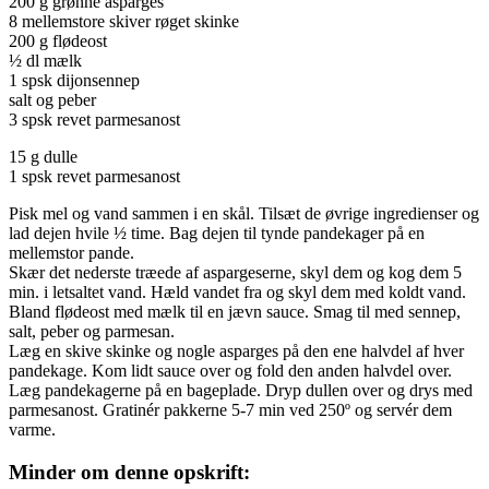
200 g grønne asparges
8 mellemstore skiver røget skinke
200 g flødeost
½ dl mælk
1 spsk dijonsennep
salt og peber
3 spsk revet parmesanost
15 g dulle
1 spsk revet parmesanost
Pisk mel og vand sammen i en skål. Tilsæt de øvrige ingredienser og
lad dejen hvile ½ time. Bag dejen til tynde pandekager på en
mellemstor pande.
Skær det nederste træede af aspargeserne, skyl dem og kog dem 5
min. i letsaltet vand. Hæld vandet fra og skyl dem med koldt vand.
Bland flødeost med mælk til en jævn sauce. Smag til med sennep,
salt, peber og parmesan.
Læg en skive skinke og nogle asparges på den ene halvdel af hver
pandekage. Kom lidt sauce over og fold den anden halvdel over.
Læg pandekagerne på en bageplade. Dryp dullen over og drys med
parmesanost. Gratinér pakkerne 5-7 min ved 250º og servér dem
varme.
Minder om denne opskrift: