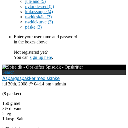
jule and
(5)
nytår dessert
(5)
kokossuppe
(4)
nøddeskåle
(3)
nøddekurve
(3)
påske
(3)
Enter your username and password
in the boxes above.
Not registered yet?
You can
sign-up here
.
Spise.dk - Opskrifter
Search
Aspargespakker med skinke
jul 30th, 2008 @ 04:14 pm › admin
(8 pakker)
150 g mel
3½ dl vand
2 æg
1 knsp. Salt