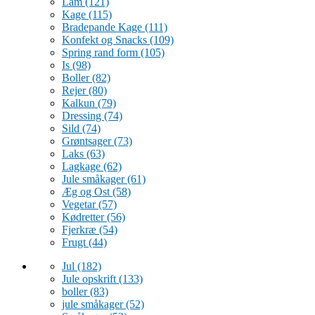
Lam
(121)
Kage
(115)
Bradepande Kage
(111)
Konfekt og Snacks
(109)
Spring rand form
(105)
Is
(98)
Boller
(82)
Rejer
(80)
Kalkun
(79)
Dressing
(74)
Sild
(74)
Grøntsager
(73)
Laks
(63)
Lagkage
(62)
Jule småkager
(61)
Æg og Ost
(58)
Vegetar
(57)
Kødretter
(56)
Fjerkræ
(54)
Frugt
(44)
Jul
(182)
Jule opskrift
(133)
boller
(83)
jule småkager
(52)