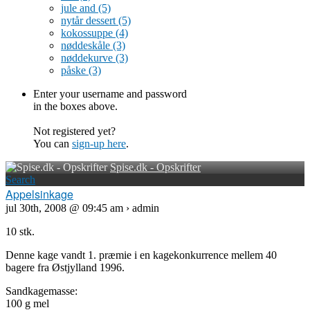
jule and
(5)
nytår dessert
(5)
kokossuppe
(4)
nøddeskåle
(3)
nøddekurve
(3)
påske
(3)
Enter your username and password
in the boxes above.
Not registered yet?
You can
sign-up here
.
Spise.dk - Opskrifter
Search
Appelsinkage
jul 30th, 2008 @ 09:45 am › admin
10 stk.
Denne kage vandt 1. præmie i en kagekonkurrence mellem 40
bagere fra Østjylland 1996.
Sandkagemasse:
100 g mel