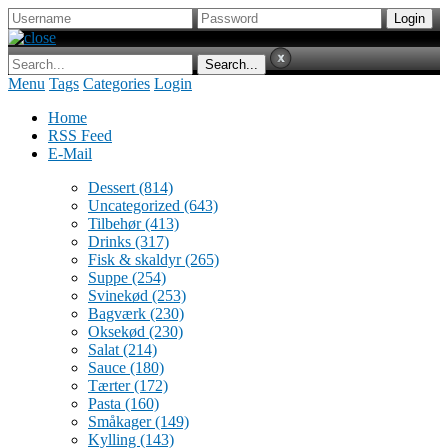
Menu
Tags
Categories
Login
Home
RSS Feed
E-Mail
Dessert
(814)
Uncategorized
(643)
Tilbehør
(413)
Drinks
(317)
Fisk & skaldyr
(265)
Suppe
(254)
Svinekød
(253)
Bagværk
(230)
Oksekød
(230)
Salat
(214)
Sauce
(180)
Tærter
(172)
Pasta
(160)
Småkager
(149)
Kylling
(143)