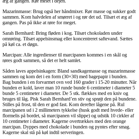
æg af gangen. Rør melet i dejen.
Mazarinmasse: Brug også her håndmixer. Rør masse og sukker godt
sammen. Kom halvdelen af smørret i og rør det ud. Tilsæt et æg af
gangen. Pas på ikke at røre for meget.
Sarah Bernhard: Bring fløden i kog. Tilsæt chokoladen under
omrøring. Tilsæt appelsinsmag eller koncentreret saftevand. Sættes
på køl ca. et døgn.
Marcipan: Alle ingredienser til marcipanen kommes i en skål og
røres godt sammen, så det er helt samlet.
Såden laves appelsinkagen: Bland sandkagemasse og mazarinmasse
sammen og kom det i en form (30×30) med bagepapir i bunden.
Bag bunden i en forvarmet ovn ved 160 grader i 15-20 minutter. Når
bunden er kold, laver man 10 runde bunde 6 centimeter i diameter 5
bunde 5 centimeter i diameter. De 5 stk. flækkes med en kniv og
bruges til låg. Pisk Sarah Bernhard’en stiv og sprøjt den på bundene.
Stilles på frost, til den er god fast. Kom derefter lågene på. Rul
marcipanen ud i 2 millimeters tykkelse (husk godt med hvede- eller
flormelis på bordet, så marcipanen vil slippe) og udstik 10 cirkler af
10 centimeter i diameter. Kagerne overtrækkes med den orange
marcipan. Dyppes med chokolade i bunden og pyntes efter smag.
Kagerne skal stå på køl indtil serveringen.