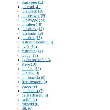
Småkager
(52)
julemad
(41)
jule snack
(30)
jule dessert
(29)
jule hygge
(24)
juleaften
(19)
jule drink
(17)
jule kage
(15)
jule drik
(15)
fastelavnsboller
(14)
nytår
(14)
fastelavn
(14)
gløgg
(13)
nytårs opskrift
(13)
Kage
(10)
konfekt
(10)
jule slik
(9)
jule konfekt
(9)
Risalamande
(9)
Suppe
(9)
julefrokost
(7)
nytårs dessert
(6)
rødkål
(6)
rugbrød
(6)
slik
(6)