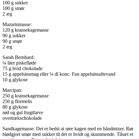
100 g sukker
100 g smør
2 æg
Mazarinmasse:
120 g kransekagemasse
90 g sukker
90 g smør
2 æg
Sarah Bernhard:
¼ liter piskefløde
75 g hvid chokolade
15 g appelsinsmag eller ¼ dl konc. Fun appelsinsaftevand
10 g glykose
Marcipan:
250 g kransekagemasse
250 g flormelis
80 g glykose
rød og gul frugtfarve
overtrækschokolade
Sandkagemasse: Det er bedst at røre kagen med en håndmixer. Rør
blødgjort smør med sukker til det er hvidt og skummende. Tilsæt et