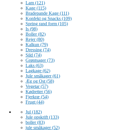
Lam
(121)
Kage
(115)
Bradepande Kage
(111)
Konfekt og Snacks
(109)
Spring rand form
(105)
Is
(98)
Boller
(82)
Rejer
(80)
Kalkun
(79)
Dressing
(74)
Sild
(74)
Grøntsager
(73)
Laks
(63)
Lagkage
(62)
Jule småkager
(61)
Æg og Ost
(58)
Vegetar
(57)
Kødretter
(56)
Fjerkræ
(54)
Frugt
(44)
Jul
(182)
Jule opskrift
(133)
boller
(83)
jule småkager
(52)