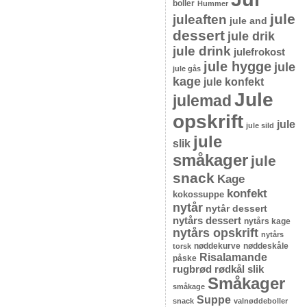
boller
Hummer
jule
juleaften
jule and
dessert
jule drik
jule drink
julefrokost
jule hygge
jule
jule gås
kage
jule konfekt
Jule
julemad
opskrift
jule
jule sild
jule
slik
småkager
jule
snack
Kage
konfekt
kokossuppe
nytår
nytår dessert
nytårs dessert
nytårs kage
nytårs opskrift
nytårs
nøddekurve
nøddeskåle
torsk
Risalamande
påske
rugbrød
rødkål
slik
Småkager
småkage
Suppe
snack
valnøddeboller