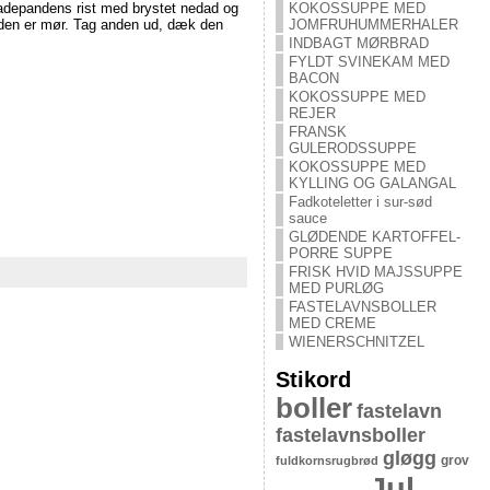
adepandens rist med brystet nedad og
KOKOSSUPPE MED
l den er mør. Tag anden ud, dæk den
JOMFRUHUMMERHALER
INDBAGT MØRBRAD
FYLDT SVINEKAM MED
BACON
KOKOSSUPPE MED
REJER
FRANSK
GULERODSSUPPE
KOKOSSUPPE MED
KYLLING OG GALANGAL
Fadkoteletter i sur-sød
sauce
GLØDENDE KARTOFFEL-
PORRE SUPPE
FRISK HVID MAJSSUPPE
MED PURLØG
FASTELAVNSBOLLER
MED CREME
WIENERSCHNITZEL
Stikord
boller
fastelavn
fastelavnsboller
gløgg
grov
fuldkornsrugbrød
Jul