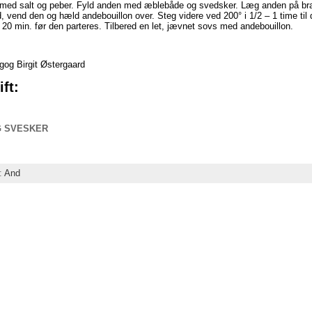
 med salt og peber. Fyld anden med æblebåde og svedsker. Læg anden på br
, vend den og hæld andebouillon over. Steg videre ved 200° i 1/2 – 1 time ti
20 min. før den parteres. Tilbered en let, jævnet sovs med andebouillon.
gog Birgit Østergaard
ft:
G SVESKER
:
And