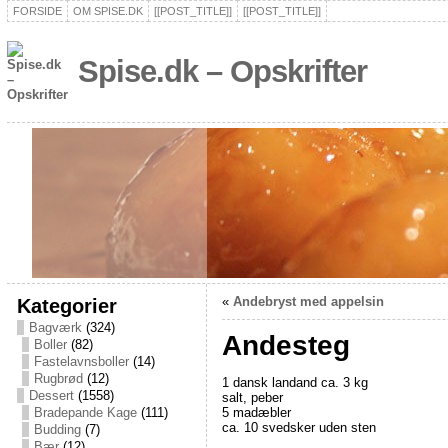
FORSIDE
OM SPISE.DK
[[POST_TITLE]]
[[POST_TITLE]]
Spise.dk – Opskrifter
Kategorier
«
Andebryst med appelsin
Bagværk
(324)
Andesteg
Boller
(82)
Fastelavnsboller
(14)
Rugbrød
(12)
1 dansk landand ca. 3 kg
Dessert
(1558)
salt, peber
5 madæbler
Bradepande Kage
(111)
ca. 10 svedsker uden sten
Budding
(7)
Bær
(12)