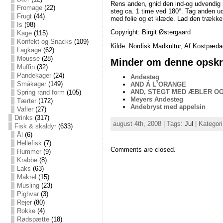
Rens anden, gnid den ind-og udvendig
Fromage
(22)
steg ca. 1 time ved 180°. Tag anden ud
Frugt
(44)
med folie og et klæde. Lad den trække 
Is
(98)
Copyright: Birgit Østergaard
Kage
(115)
Konfekt og Snacks
(109)
Kilde: Nordisk Madkultur, Af Kostpæda
Lagkage
(62)
Mousse
(28)
Minder om denne opskri
Muffin
(32)
Pandekager
(24)
Andesteg
Småkager
(149)
AND Á L`ORANGE
AND, STEGT MED ÆBLER O
Spring rand form
(105)
Meyers Andesteg
Tærter
(172)
Andebryst med appelsin
Vafler
(27)
Drinks
(317)
august 4th, 2008 | Tags:
Jul
| Kategori
Fisk & skaldyr
(633)
Ål
(6)
Hellefisk
(7)
Comments are closed.
Hummer
(9)
Krabbe
(8)
Laks
(63)
Makrel
(15)
Musling
(23)
Pighvar
(3)
Rejer
(80)
Rokke
(4)
Rødspætte
(18)