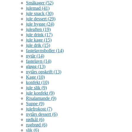
Småkager
(52)
julemad
(41)
jule snack
(30)
jule dessert
(29)
jule hygge
(24)
juleaften
(19)
jule drink
(17)
jule kage
(15)
jule drik
(15)
fastelavnsboller
(14)
nytår
(14)
fastelavn
(14)
gløgg
(13)
nytårs opskrift
(13)
Kage
(10)
konfekt
(10)
jule slik
(9)
jule konfekt
(9)
Risalamande
(9)
Suppe
(9)
julefrokost
(7)
nytårs dessert
(6)
rødkål
(6)
rugbrød
(6)
slik
(6)