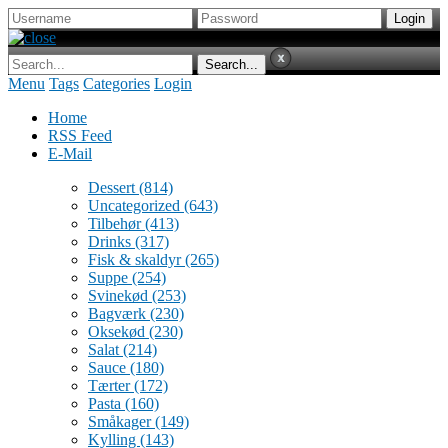
Menu
Tags
Categories
Login
Home
RSS Feed
E-Mail
Dessert
(814)
Uncategorized
(643)
Tilbehør
(413)
Drinks
(317)
Fisk & skaldyr
(265)
Suppe
(254)
Svinekød
(253)
Bagværk
(230)
Oksekød
(230)
Salat
(214)
Sauce
(180)
Tærter
(172)
Pasta
(160)
Småkager
(149)
Kylling
(143)