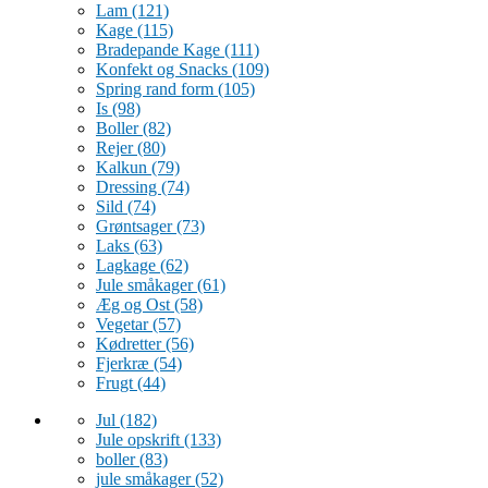
Lam
(121)
Kage
(115)
Bradepande Kage
(111)
Konfekt og Snacks
(109)
Spring rand form
(105)
Is
(98)
Boller
(82)
Rejer
(80)
Kalkun
(79)
Dressing
(74)
Sild
(74)
Grøntsager
(73)
Laks
(63)
Lagkage
(62)
Jule småkager
(61)
Æg og Ost
(58)
Vegetar
(57)
Kødretter
(56)
Fjerkræ
(54)
Frugt
(44)
Jul
(182)
Jule opskrift
(133)
boller
(83)
jule småkager
(52)