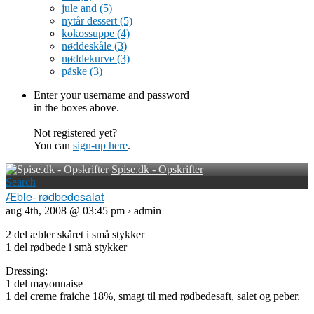
jule and
(5)
nytår dessert
(5)
kokossuppe
(4)
nøddeskåle
(3)
nøddekurve
(3)
påske
(3)
Enter your username and password
in the boxes above.
Not registered yet?
You can
sign-up here
.
Spise.dk - Opskrifter
Search
Æble- rødbedesalat
aug 4th, 2008 @ 03:45 pm › admin
2 del æbler skåret i små stykker
1 del rødbede i små stykker
Dressing:
1 del mayonnaise
1 del creme fraiche 18%, smagt til med rødbedesaft, salet og peber.