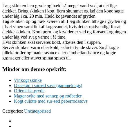
Læg skinken i en gryde og hæld så meget vand ved, at det lige
dækker. Bring skinken i kog, fjern skummet og lad den koge sagte
under låg i ca. 20 min. Hæld kogevandet af gryden.
Tag skinken op og træk sværen af. Læg skinken tilbage i gryden og
tilsæt vinen samt lidt af kogevandet, hvis det er nødvendigt for at
dække skinken. Kom porre og krydderier ved og fortsæt kogningen
under låg ved svag varme i ½ time.
Hvis skinken skal serveres kold, afkøles den i suppen.
Servér skinken varm eller kold, skåret i tynde skiver. Små kogte
pillekartofler og madeirasauce eller cumberlandsauce og kogte
grønsager eller stuvet spinat spises til.
Minder om denne opskrift:
Vinkogt skinke
Oksekød i sursød sovs (gammeldags)
Orientalsk gryde
Mager sylte med sennep og rødbeder
Kogt culotte med sur-sød peberrodssovs
Categories:
Uncategorized