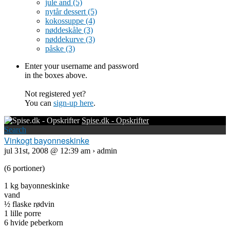
jule and
(5)
nytår dessert
(5)
kokossuppe
(4)
nøddeskåle
(3)
nøddekurve
(3)
påske
(3)
Enter your username and password
in the boxes above.
Not registered yet?
You can
sign-up here
.
Spise.dk - Opskrifter
Search
Vinkogt bayonneskinke
jul 31st, 2008 @ 12:39 am › admin
(6 portioner)
1 kg bayonneskinke
vand
½ flaske rødvin
1 lille porre
6 hvide peberkorn