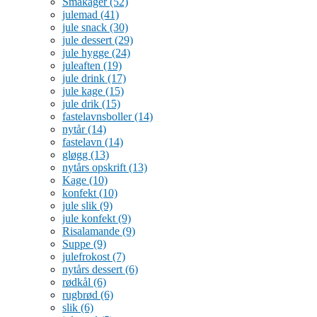
Småkager
(52)
julemad
(41)
jule snack
(30)
jule dessert
(29)
jule hygge
(24)
juleaften
(19)
jule drink
(17)
jule kage
(15)
jule drik
(15)
fastelavnsboller
(14)
nytår
(14)
fastelavn
(14)
gløgg
(13)
nytårs opskrift
(13)
Kage
(10)
konfekt
(10)
jule slik
(9)
jule konfekt
(9)
Risalamande
(9)
Suppe
(9)
julefrokost
(7)
nytårs dessert
(6)
rødkål
(6)
rugbrød
(6)
slik
(6)