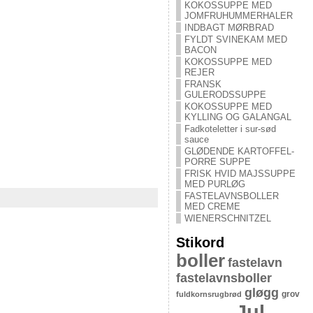
KOKOSSUPPE MED
JOMFRUHUMMERHALER
INDBAGT MØRBRAD
FYLDT SVINEKAM MED
BACON
KOKOSSUPPE MED
REJER
FRANSK
GULERODSSUPPE
KOKOSSUPPE MED
KYLLING OG GALANGAL
Fadkoteletter i sur-sød
sauce
GLØDENDE KARTOFFEL-
PORRE SUPPE
FRISK HVID MAJSSUPPE
MED PURLØG
FASTELAVNSBOLLER
MED CREME
WIENERSCHNITZEL
Stikord
boller
fastelavn
fastelavnsboller
gløgg
grov
fuldkornsrugbrød
Jul