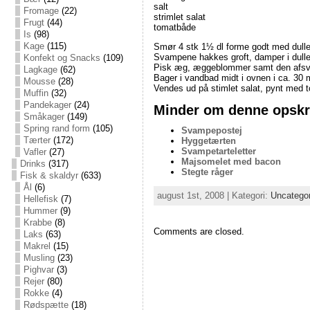
salt
Fromage
(22)
strimlet salat
Frugt
(44)
tomatbåde
Is
(98)
Kage
(115)
Smør 4 stk 1½ dl forme godt med dulle
Svampene hakkes groft, damper i dullen,
Konfekt og Snacks
(109)
Pisk æg, æggeblommer samt den afsva
Lagkage
(62)
Bager i vandbad midt i ovnen i ca. 30 
Mousse
(28)
Vendes ud på stimlet salat, pynt med 
Muffin
(32)
Pandekager
(24)
Minder om denne opskri
Småkager
(149)
Spring rand form
(105)
Svampepostej
Tærter
(172)
Hyggetærten
Svampetarteletter
Vafler
(27)
Majsomelet med bacon
Drinks
(317)
Stegte råger
Fisk & skaldyr
(633)
Ål
(6)
august 1st, 2008 | Kategori:
Uncatego
Hellefisk
(7)
Hummer
(9)
Krabbe
(8)
Comments are closed.
Laks
(63)
Makrel
(15)
Musling
(23)
Pighvar
(3)
Rejer
(80)
Rokke
(4)
Rødspætte
(18)