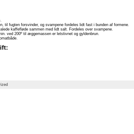
.
 til fugten forsvinder, og svampene fordeles lidt fast i bunden af formene.
lede kaffefløde sammen med lidt salt. Fordeles over svampene.
min. ved 200º til æggemassen er letstivnet og gyldenbrun.
tomatbåde.
ft:
rized