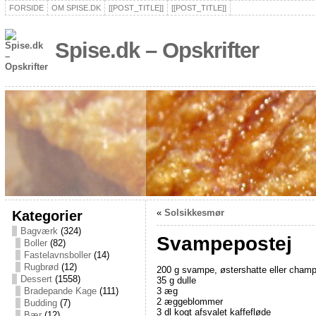
FORSIDE
OM SPISE.DK
[[POST_TITLE]]
[[POST_TITLE]]
Spise.dk – Opskrifter
Kategorier
«
Solsikkesmør
Bagværk
(324)
Svampepostej
Boller
(82)
Fastelavnsboller
(14)
Rugbrød
(12)
200 g svampe, østershatte eller champ
Dessert
(1558)
35 g dulle
3 æg
Bradepande Kage
(111)
2 æggeblommer
Budding
(7)
3 dl kogt afsvalet kaffefløde
Bær
(12)