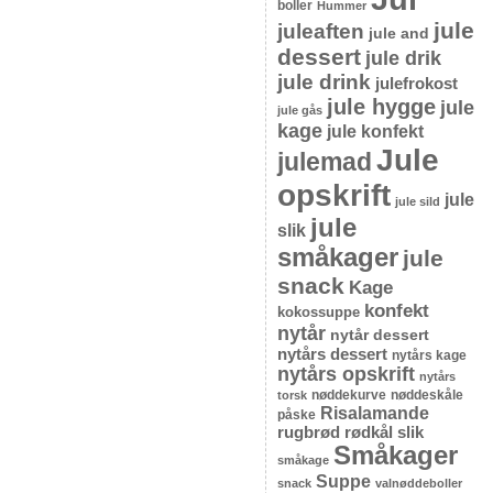
boller
Hummer
jule
juleaften
jule and
dessert
jule drik
jule drink
julefrokost
jule hygge
jule
jule gås
kage
jule konfekt
Jule
julemad
opskrift
jule
jule sild
jule
slik
småkager
jule
snack
Kage
konfekt
kokossuppe
nytår
nytår dessert
nytårs dessert
nytårs kage
nytårs opskrift
nytårs
nøddekurve
nøddeskåle
torsk
Risalamande
påske
rugbrød
rødkål
slik
Småkager
småkage
Suppe
snack
valnøddeboller