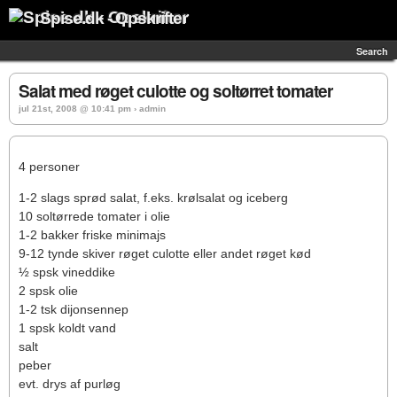
Spise.dk - Opskrifter
Search
Salat med røget culotte og soltørret tomater
jul 21st, 2008 @ 10:41 pm › admin
4 personer
1-2 slags sprød salat, f.eks. krølsalat og iceberg
10 soltørrede tomater i olie
1-2 bakker friske minimajs
9-12 tynde skiver røget culotte eller andet røget kød
½ spsk vineddike
2 spsk olie
1-2 tsk dijonsennep
1 spsk koldt vand
salt
peber
evt. drys af purløg