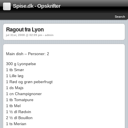
Spise.dk - Opskrifter
Search
Ragout fra Lyon
jul 31st, 2008 @ 02:09 pm › admin
Main dish – Personer: 2
300 g Lyonpølse
1 tb Smør
1 Lille løg
1 Rød og grøn peberfrugt
1 ds Majs
1 cn Champignoner
1 tb Tomatpure
1 tb Mel
1 ½ dl Rødvin
2 ½ dl Bouillon
1 ts Merian