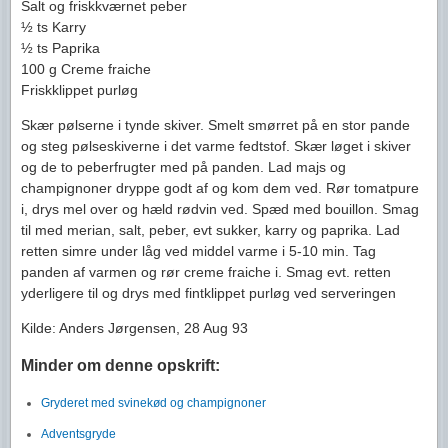
Salt og friskkværnet peber
½ ts Karry
½ ts Paprika
100 g Creme fraiche
Friskklippet purløg
Skær pølserne i tynde skiver. Smelt smørret på en stor pande
og steg pølseskiverne i det varme fedtstof. Skær løget i skiver
og de to peberfrugter med på panden. Lad majs og
champignoner dryppe godt af og kom dem ved. Rør tomatpure
i, drys mel over og hæld rødvin ved. Spæd med bouillon. Smag
til med merian, salt, peber, evt sukker, karry og paprika. Lad
retten simre under låg ved middel varme i 5-10 min. Tag
panden af varmen og rør creme fraiche i. Smag evt. retten
yderligere til og drys med fintklippet purløg ved serveringen
Kilde: Anders Jørgensen, 28 Aug 93
Minder om denne opskrift:
Gryderet med svinekød og champignoner
Adventsgryde