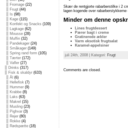
Fromage
(22)
Skær de rentgjorte rabarberstilke i 2 
Frugt
(44)
lagen kogende over rabarberstykkerne 
Is
(98)
Minder om denne opskri
Kage
(115)
Konfekt og Snacks
(109)
Lines frugtdessert
Lagkage
(62)
Pærer bagt i creme
Mousse
(28)
Gratinerede æbler
Muffin
(32)
Varm eksotisk frugtsalat
Pandekager
(24)
Karamel-appelsiner
Småkager
(149)
Spring rand form
(105)
juli 24th, 2008 | Kategori:
Frugt
Tærter
(172)
Vafler
(27)
Drinks
(317)
Comments are closed.
Fisk & skaldyr
(633)
Ål
(6)
Hellefisk
(7)
Hummer
(9)
Krabbe
(8)
Laks
(63)
Makrel
(15)
Musling
(23)
Pighvar
(3)
Rejer
(80)
Rokke
(4)
Rødspætte
(18)