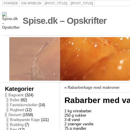
FORSIDE
OM SPISE.DK
[[POST_TITLE]]
[[POST_TITLE]]
Spise.dk – Opskrifter
Kategorier
«
Rabarberkage med makroner
Bagværk
(324)
Rabarber med va
Boller
(82)
Fastelavnsboller
(14)
Rugbrød
(12)
1 kg vinrabarber
Dessert
(1558)
250 g sukker
3 dl vand
Bradepande Kage
(111)
2 stænger vanille
Budding
(7)
75 g mandler
Bær
(12)