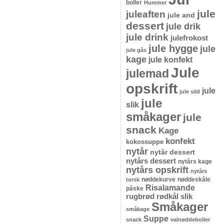
boller
Hummer
jule
juleaften
jule and
dessert
jule drik
jule drink
julefrokost
jule hygge
jule
jule gås
kage
jule konfekt
Jule
julemad
opskrift
jule
jule sild
jule
slik
småkager
jule
snack
Kage
konfekt
kokossuppe
nytår
nytår dessert
nytårs dessert
nytårs kage
nytårs opskrift
nytårs
nøddekurve
nøddeskåle
torsk
Risalamande
påske
rugbrød
rødkål
slik
Småkager
småkage
Suppe
snack
valnøddeboller