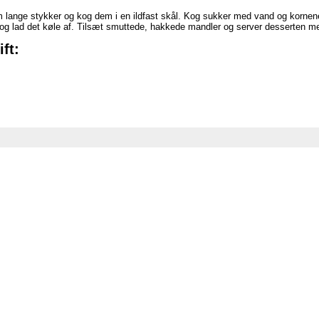
cm lange stykker og kog dem i en ildfast skål. Kog sukker med vand og kornen
og lad det køle af. Tilsæt smuttede, hakkede mandler og server desserten m
ft: