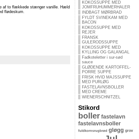
KOKOSSUPPE MED
e af to flækkede stænger vanille. Hæld
JOMFRUHUMMERHALER
ed flødeskum.
INDBAGT MØRBRAD
FYLDT SVINEKAM MED
BACON
KOKOSSUPPE MED
REJER
FRANSK
GULERODSSUPPE
KOKOSSUPPE MED
KYLLING OG GALANGAL
Fadkoteletter i sur-sød
sauce
GLØDENDE KARTOFFEL-
PORRE SUPPE
FRISK HVID MAJSSUPPE
MED PURLØG
FASTELAVNSBOLLER
MED CREME
WIENERSCHNITZEL
Stikord
boller
fastelavn
fastelavnsboller
gløgg
grov
fuldkornsrugbrød
Jul