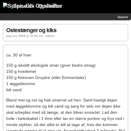
Spise.dk - Opskrifter
Search
Ostestænger og kiks
aug 1st, 2008 @ 11:53 am › admin
ca. 30 af hver
150 g iskoldt økologisk smør (giver bedre smag)
150 g hvedemel
150 g fintreven Gruyére (eller Emmentaler)
1 æggeblomme
lidt vand
Bland mel og ost og hak smørret ud heri. Saml hastigt dejen
med æggeblomme og lidt vand og sørg for selv om dejen ikke
skal arbejdes med så længe, at den bliver ensartet. Lad den
hvile i køleskabet i 1 time eller lav en større portion og frys ned i
minde stykker, så der altid er lidt at tage af, hvis der kommer
uventede gæster til et glas vin. Fryseholdbarhed 3 måneder. Rul