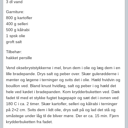
3 dl vand
Garniture:
800 g kartofler
400 g selleri
500 g kålrabi
1 spsk olie
groft salt
Tilbehør:
hakket persille
Vend oksebryststykkerne i mel, brun dem i olie og læg dem i en
lille bradepande. Drys salt og peber over. Skær gulerødderne i
mønter og løgene i terninger og svits det i olie. Hæld hvidvin og
bouillon ved. Bland knust hvidløg, salt og peber i og hæld det
hele ved kødet i bradepanden. Kom krydderbuketten ved. Dæk
fadet til med et stykke fugtet bagepapir og sæt det i ovnen ved
180 C i ca. 2 timer. Skær kartofler, selleri og kålrabi i terninger
på 2×2 cm. Svits dem i lidt olie, drys salt på og lad det stå og
småstege under låg til de bliver møre. Der er ca. 15 min. Fjern
krydderbuketten fra fadet.