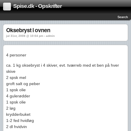
Spise.dk - Opskrifter
Search
Oksebryst i ovnen
jul 31st, 2008 @ 10:04 pm › admin
4 personer
ca. 1 kg oksebryst i 4 skiver, evt. tværreb med et ben på hver
skive
2 spsk mel
groft salt og peber
1 spsk olie
4 gulerødder
1 spsk olie
2 løg
krydderbuket
1-2 fed hvidløg
2 dl hvidvin