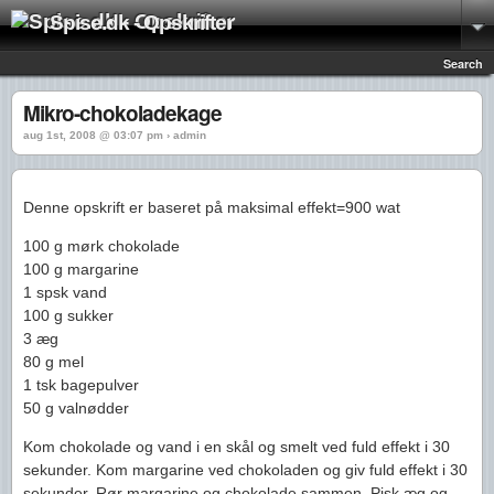
Spise.dk - Opskrifter
Search
Mikro-chokoladekage
aug 1st, 2008 @ 03:07 pm › admin
Denne opskrift er baseret på maksimal effekt=900 wat
100 g mørk chokolade
100 g margarine
1 spsk vand
100 g sukker
3 æg
80 g mel
1 tsk bagepulver
50 g valnødder
Kom chokolade og vand i en skål og smelt ved fuld effekt i 30
sekunder. Kom margarine ved chokoladen og giv fuld effekt i 30
sekunder. Rør margarine og chokolade sammen. Pisk æg og