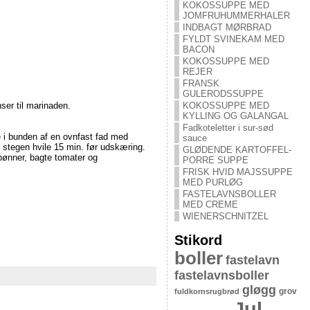
KOKOSSUPPE MED
JOMFRUHUMMERHALER
INDBAGT MØRBRAD
FYLDT SVINEKAM MED
BACON
KOKOSSUPPE MED
REJER
FRANSK
GULERODSSUPPE
KOKOSSUPPE MED
ser til marinaden.
KYLLING OG GALANGAL
Fadkoteletter i sur-sød
 i bunden af en ovnfast fad med
sauce
 stegen hvile 15 min. før udskæring.
GLØDENDE KARTOFFEL-
bønner, bagte tomater og
PORRE SUPPE
FRISK HVID MAJSSUPPE
MED PURLØG
FASTELAVNSBOLLER
MED CREME
WIENERSCHNITZEL
Stikord
boller
fastelavn
fastelavnsboller
gløgg
grov
fuldkornsrugbrød
Jul