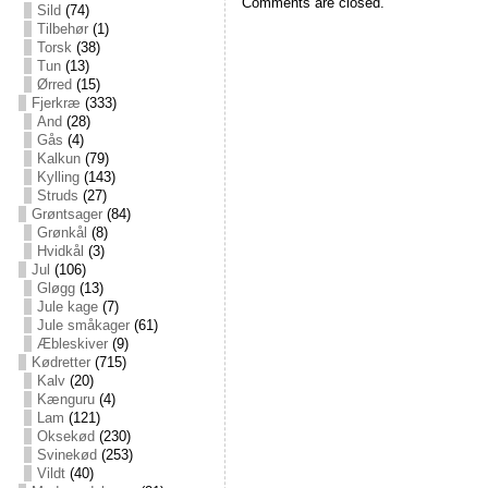
Comments are closed.
Sild
(74)
Tilbehør
(1)
Torsk
(38)
Tun
(13)
Ørred
(15)
Fjerkræ
(333)
And
(28)
Gås
(4)
Kalkun
(79)
Kylling
(143)
Struds
(27)
Grøntsager
(84)
Grønkål
(8)
Hvidkål
(3)
Jul
(106)
Gløgg
(13)
Jule kage
(7)
Jule småkager
(61)
Æbleskiver
(9)
Kødretter
(715)
Kalv
(20)
Kænguru
(4)
Lam
(121)
Oksekød
(230)
Svinekød
(253)
Vildt
(40)