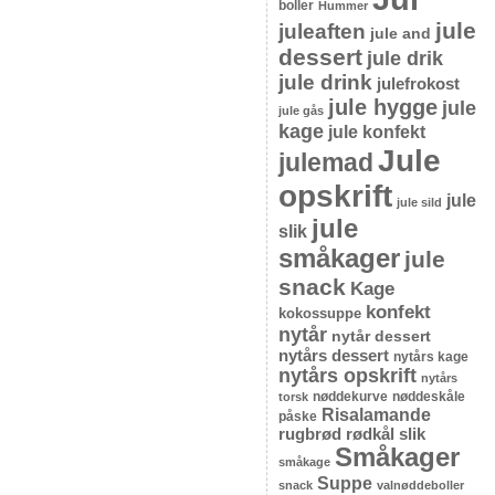
boller
Hummer
jule
juleaften
jule and
dessert
jule drik
jule drink
julefrokost
jule hygge
jule
jule gås
kage
jule konfekt
Jule
julemad
opskrift
jule
jule sild
jule
slik
småkager
jule
snack
Kage
konfekt
kokossuppe
nytår
nytår dessert
nytårs dessert
nytårs kage
nytårs opskrift
nytårs
nøddekurve
nøddeskåle
torsk
Risalamande
påske
rugbrød
rødkål
slik
Småkager
småkage
Suppe
snack
valnøddeboller