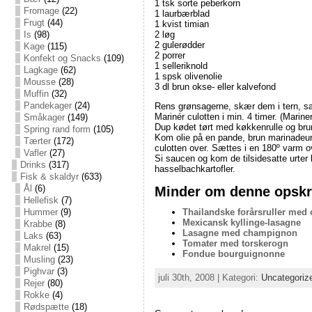
1 tsk sorte peberkorn
Fromage
(22)
1 laurbærblad
Frugt
(44)
1 kvist timian
Is
(98)
2 løg
2 gulerødder
Kage
(115)
2 porrer
Konfekt og Snacks
(109)
1 selleriknold
Lagkage
(62)
1 spsk olivenolie
Mousse
(28)
3 dl brun okse- eller kalvefond
Muffin
(32)
Pandekager
(24)
Rens grønsagerne, skær dem i tern, sæt
Marinér culotten i min. 4 timer. (Marin
Småkager
(149)
Dup kødet tørt med køkkenrulle og bru
Spring rand form
(105)
Kom olie på en pande, brun marinadeur
Tærter
(172)
culotten over. Sættes i en 180º varm o
Vafler
(27)
Si saucen og kom de tilsidesatte urter
Drinks
(317)
hasselbachkartofler.
Fisk & skaldyr
(633)
Minder om denne opskri
Ål
(6)
Hellefisk
(7)
Thailandske forårsruller med 
Hummer
(9)
Mexicansk kyllinge-lasagne
Krabbe
(8)
Lasagne med champignon
Laks
(63)
Tomater med torskerogn
Makrel
(15)
Fondue bourguignonne
Musling
(23)
Pighvar
(3)
juli 30th, 2008 | Kategori:
Uncategoriz
Rejer
(80)
Rokke
(4)
Rødspætte
(18)