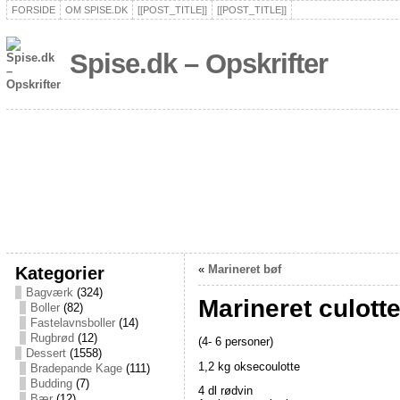
FORSIDE
OM SPISE.DK
[[POST_TITLE]]
[[POST_TITLE]]
Spise.dk – Opskrifter
Kategorier
«
Marineret bøf
Bagværk
(324)
Marineret culott
Boller
(82)
Fastelavnsboller
(14)
Rugbrød
(12)
(4- 6 personer)
Dessert
(1558)
1,2 kg oksecoulotte
Bradepande Kage
(111)
Budding
(7)
4 dl rødvin
Bær
(12)