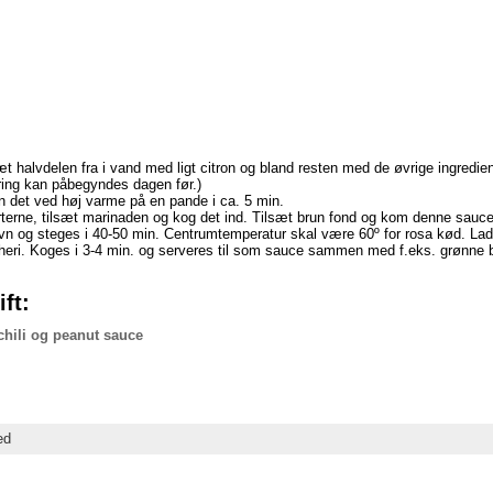
 halvdelen fra i vand med ligt citron og bland resten med de øvrige ingredien
ering kan påbegyndes dagen før.)
n det ved høj varme på en pande i ca. 5 min.
terne, tilsæt marinaden og kog det ind. Tilsæt brun fond og kom denne sauce
vn og steges i 40-50 min. Centrumtemperatur skal være 60º for rosa kød. Lad
 heri. Koges i 3-4 min. og serveres til som sauce sammen med f.eks. grønne 
ft:
chili og peanut sauce
ed