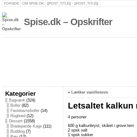
FORSIDE
OM SPISE.DK
[[POST_TITLE]]
[[POST_TITLE]]
Spise.dk – Opskrifter
Kategorier
«
Lækker vanillesovs
Bagværk
(324)
Letsaltet kalkun
Boller
(82)
Fastelavnsboller
(14)
Rugbrød
(12)
4 personer
Dessert
(1558)
600 g kalkunbryst, skåret i grove tern
Bradepande Kage
(111)
2 spsk salt
Budding
(7)
1 spsk sukker
Bær
(12)