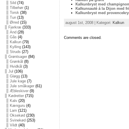
Sild
(74)
Kalkunbryst med champigno
Tilbehør
(1)
Kalkunsauté á la Dijon med fr
Torsk
(38)
Kalkunbryst med provencekry
Tun
(13)
Ørred
(15)
august 1st, 2008 | Kategori:
Kalkun
Fjerkræ
(333)
And
(28)
Gås
(4)
Comments are closed.
Kalkun
(79)
Kylling
(143)
Struds
(27)
Grøntsager
(84)
Grønkål
(8)
Hvidkål
(3)
Jul
(106)
Gløgg
(13)
Jule kage
(7)
Jule småkager
(61)
Æbleskiver
(9)
Kødretter
(715)
Kalv
(20)
Kænguru
(4)
Lam
(121)
Oksekød
(230)
Svinekød
(253)
Vildt
(40)