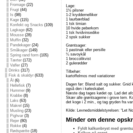
Fromage
(22)
Lage:
Frugt
(44)
1½ pilsner
Is
(98)
1-2 kryddernelliker
1 laurbærblad
Kage
(115)
1 tsk timian
Konfekt og Snacks
(109)
10 hvide peberkorn
Lagkage
(62)
1 tsk hvidvinsedike
Mousse
(28)
2 spsk sukker
Muffin
(32)
Pandekager
(24)
Grøntsager:
1 pastinak eller persille
Småkager
(149)
¼ savoykål
Spring rand form
(105)
1 broccolikvist
Tærter
(172)
2 gulerødder
Vafler
(27)
Drinks
(317)
Tilbehør:
Fisk & skaldyr
(633)
kartoffelmos med variationer
Ål
(6)
Dagen før: Bland salt og sukker. Gnid k
Hellefisk
(7)
også den i køleskabet.
Hummer
(9)
Næste dag tages kødet op. Lad det afdr
Krabbe
(8)
Skær alle grøntsagerne i grove tern. K
Laks
(63)
det koge i 2 min., og tag gryden fra va
Makrel
(15)
Kilde: Levnedsmiddelstyrelsen: “Let 
Musling
(23)
Pighvar
(3)
Minder om denne opskri
Rejer
(80)
Rokke
(4)
Fyldt kalkunbryst med grønts
Rødspætte
(18)
Kalkun på grønt