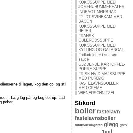
KOKOSSUPPE MED
JOMFRUHUMMERHALER
INDBAGT MØRBRAD
FYLDT SVINEKAM MED
BACON
KOKOSSUPPE MED
REJER
FRANSK
GULERODSSUPPE
KOKOSSUPPE MED
KYLLING OG GALANGAL
Fadkoteletter i sur-sød
sauce
GLØDENDE KARTOFFEL-
PORRE SUPPE
FRISK HVID MAJSSUPPE
MED PURLØG
FASTELAVNSBOLLER
ienserne til lagen, kog den op, og stil
MED CREME
WIENERSCHNITZEL
ødet i. Læg låg på, og kog det op. Lad
Stikord
g peber.
boller
fastelavn
fastelavnsboller
gløgg
grov
fuldkornsrugbrød
Jul