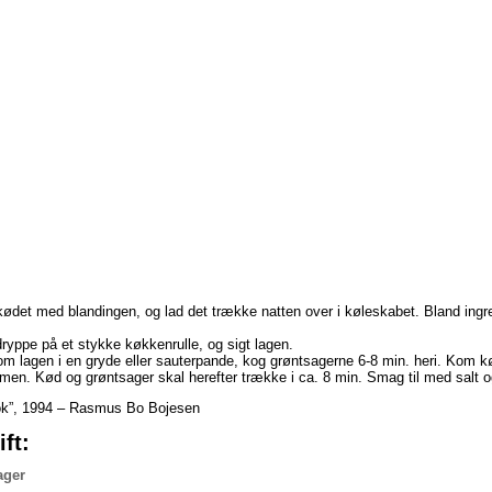
ødet med blandingen, og lad det trække natten over i køleskabet. Bland ingred
yppe på et stykke køkkenrulle, og sigt lagen.
om lagen i en gryde eller sauterpande, kog grøntsagerne 6-8 min. heri. Kom k
rmen. Kød og grøntsager skal herefter trække i ca. 8 min. Smag til med salt o
Nok”, 1994 – Rasmus Bo Bojesen
ft:
ager