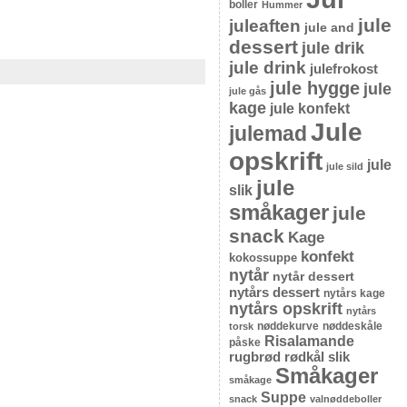
boller
Hummer
jule
juleaften
jule and
dessert
jule drik
jule drink
julefrokost
jule hygge
jule
jule gås
kage
jule konfekt
Jule
julemad
opskrift
jule
jule sild
jule
slik
småkager
jule
snack
Kage
konfekt
kokossuppe
nytår
nytår dessert
nytårs dessert
nytårs kage
nytårs opskrift
nytårs
nøddekurve
nøddeskåle
torsk
Risalamande
påske
rugbrød
rødkål
slik
Småkager
småkage
Suppe
snack
valnøddeboller