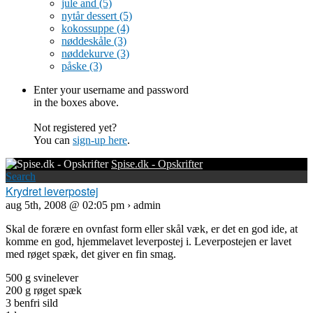
jule and
(5)
nytår dessert
(5)
kokossuppe
(4)
nøddeskåle
(3)
nøddekurve
(3)
påske
(3)
Enter your username and password
in the boxes above.
Not registered yet?
You can
sign-up here
.
Spise.dk - Opskrifter
Search
Krydret leverpostej
aug 5th, 2008 @ 02:05 pm › admin
Skal de forære en ovnfast form eller skål væk, er det en god ide, at
komme en god, hjemmelavet leverpostej i. Leverpostejen er lavet
med røget spæk, det giver en fin smag.
500 g svinelever
200 g røget spæk
3 benfri sild