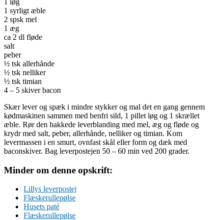
1 løg
1 syrligt æble
2 spsk mel
1 æg
ca 2 dl fløde
salt
peber
½ tsk allerhånde
½ tsk nelliker
½ tsk timian
4 – 5 skiver bacon
Skær lever og spæk i mindre stykker og mal det en gang gennem
kødmaskinen sammen med benfri sild, 1 pillet løg og 1 skrællet
æble. Rør den hakkede leverblanding med mel, æg og fløde og
krydr med salt, peber, allerhånde, nelliker og timian. Kom
levermassen i en smurt, ovnfast skål eller form og dæk med
baconskiver. Bag leverpostejen 50 – 60 min ved 200 grader.
Minder om denne opskrift:
Lillys leverpostej
Flæskerullepølse
Husets paté
Flæskerullepølse