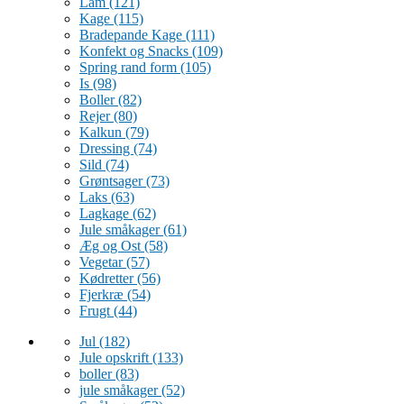
Lam
(121)
Kage
(115)
Bradepande Kage
(111)
Konfekt og Snacks
(109)
Spring rand form
(105)
Is
(98)
Boller
(82)
Rejer
(80)
Kalkun
(79)
Dressing
(74)
Sild
(74)
Grøntsager
(73)
Laks
(63)
Lagkage
(62)
Jule småkager
(61)
Æg og Ost
(58)
Vegetar
(57)
Kødretter
(56)
Fjerkræ
(54)
Frugt
(44)
Jul
(182)
Jule opskrift
(133)
boller
(83)
jule småkager
(52)