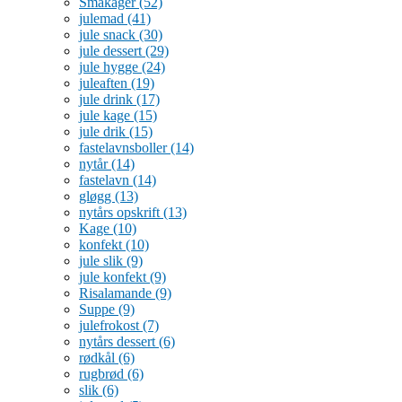
Småkager
(52)
julemad
(41)
jule snack
(30)
jule dessert
(29)
jule hygge
(24)
juleaften
(19)
jule drink
(17)
jule kage
(15)
jule drik
(15)
fastelavnsboller
(14)
nytår
(14)
fastelavn
(14)
gløgg
(13)
nytårs opskrift
(13)
Kage
(10)
konfekt
(10)
jule slik
(9)
jule konfekt
(9)
Risalamande
(9)
Suppe
(9)
julefrokost
(7)
nytårs dessert
(6)
rødkål
(6)
rugbrød
(6)
slik
(6)