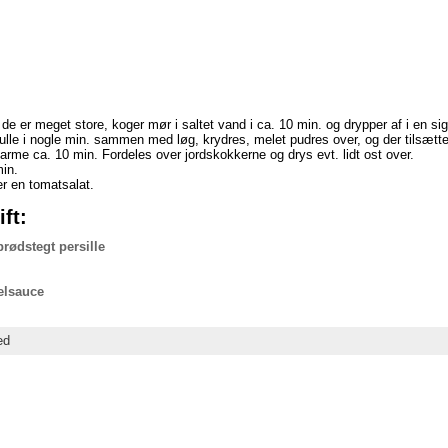
e er meget store, koger mør i saltet vand i ca. 10 min. og drypper af i en si
lle i nogle min. sammen med løg, krydres, melet pudres over, og der tilsætte
arme ca. 10 min. Fordeles over jordskokkerne og drys evt. lidt ost over.
min.
ler en tomatsalat.
ft:
ødstegt persille
elsauce
ed