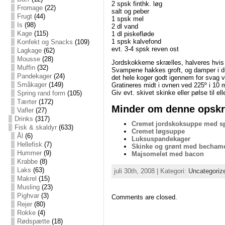
2 spsk finthk. løg
Fromage
(22)
salt og peber
Frugt
(44)
1 spsk mel
Is
(98)
2 dl vand
Kage
(115)
1 dl piskefløde
1 spsk kalvefond
Konfekt og Snacks
(109)
evt. 3-4 spsk reven ost
Lagkage
(62)
Mousse
(28)
Jordskokkerne skrælles, halveres hvis d
Muffin
(32)
Svampene hakkes groft, og damper i du
Pandekager
(24)
det hele koger godt igennem for svag v
Småkager
(149)
Gratineres midt i ovnen ved 225º i 10 
Giv evt. skivet skinke eller pølse til el
Spring rand form
(105)
Tærter
(172)
Minder om denne opskri
Vafler
(27)
Drinks
(317)
Cremet jordskoksuppe med spr
Fisk & skaldyr
(633)
Cremet løgsuppe
Ål
(6)
Luksuspandekager
Hellefisk
(7)
Skinke og grønt med becham
Hummer
(9)
Majsomelet med bacon
Krabbe
(8)
Laks
(63)
juli 30th, 2008 | Kategori:
Uncategoriz
Makrel
(15)
Musling
(23)
Pighvar
(3)
Comments are closed.
Rejer
(80)
Rokke
(4)
Rødspætte
(18)