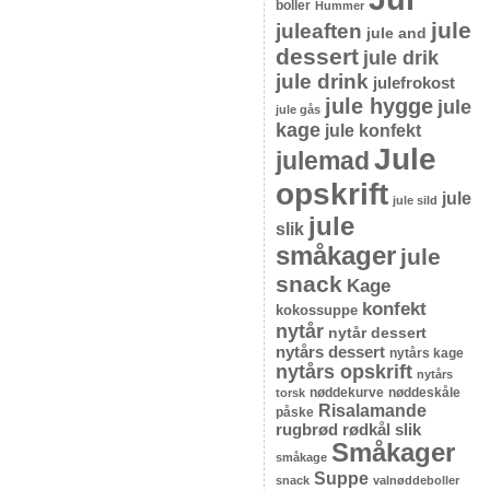
boller
Hummer
jule
juleaften
jule and
dessert
jule drik
jule drink
julefrokost
jule hygge
jule
jule gås
kage
jule konfekt
Jule
julemad
opskrift
jule
jule sild
jule
slik
småkager
jule
snack
Kage
konfekt
kokossuppe
nytår
nytår dessert
nytårs dessert
nytårs kage
nytårs opskrift
nytårs
nøddekurve
nøddeskåle
torsk
Risalamande
påske
rugbrød
rødkål
slik
Småkager
småkage
Suppe
snack
valnøddeboller