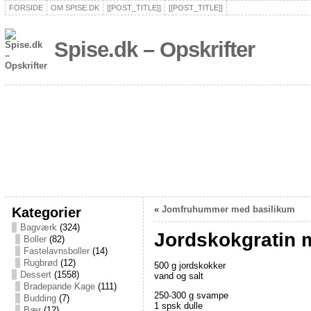
FORSIDE
OM SPISE.DK
[[POST_TITLE]]
[[POST_TITLE]]
Spise.dk – Opskrifter
Kategorier
«
Jomfruhummer med basilikum
Bagværk
(324)
Jordskokgratin
Boller
(82)
Fastelavnsboller
(14)
Rugbrød
(12)
500 g jordskokker
Dessert
(1558)
vand og salt
Bradepande Kage
(111)
250-300 g svampe
Budding
(7)
1 spsk dulle
Bær
(12)