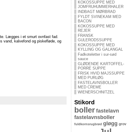
KOKOSSUPPE MED
JOMFRUHUMMERHALER
INDBAGT MØRBRAD
FYLDT SVINEKAM MED
BACON
KOKOSSUPPE MED
REJER
FRANSK
gte. Lægges i et smurt ovnfast fad.
GULERODSSUPPE
s vand, kalvefond og piskefløde, og
KOKOSSUPPE MED
KYLLING OG GALANGAL
Fadkoteletter i sur-sød
sauce
GLØDENDE KARTOFFEL-
PORRE SUPPE
FRISK HVID MAJSSUPPE
MED PURLØG
FASTELAVNSBOLLER
MED CREME
WIENERSCHNITZEL
Stikord
boller
fastelavn
fastelavnsboller
gløgg
grov
fuldkornsrugbrød
Jul