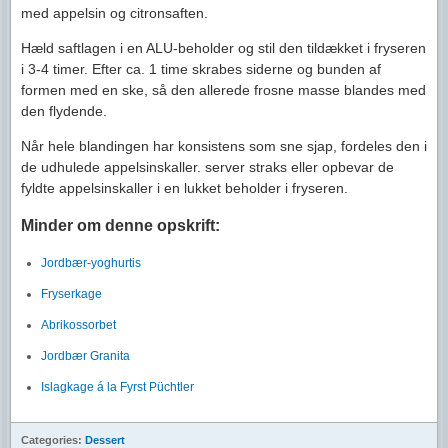
med appelsin og citronsaften.
Hæld saftlagen i en ALU-beholder og stil den tildækket i fryseren
i 3-4 timer. Efter ca. 1 time skrabes siderne og bunden af
formen med en ske, så den allerede frosne masse blandes med
den flydende.
Når hele blandingen har konsistens som sne sjap, fordeles den i
de udhulede appelsinskaller. server straks eller opbevar de
fyldte appelsinskaller i en lukket beholder i fryseren.
Minder om denne opskrift:
Jordbær-yoghurtis
Fryserkage
Abrikossorbet
Jordbær Granita
Islagkage á la Fyrst Püchtler
Categories:
Dessert