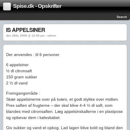
Spise.dk - Opskrifter
Search
IS APPELSINER
dec 26th, 2008 @ 12:08 pm › admin
Der anvendes : til 6 personer
6 appelsiner
½ dl citronsaft
150 gram sukker
2 ½ dl vand
Fremgangsmåde :
Skær appelsinerne over på tværs, et godt stykke over midten.
Pres saften af frugterne – der skal blive 4-4 ½ dl saft, som
blandes med citronsaften. Læg appelsinskallerne i en plastpose
og opbevar dem i køleskabet.
Giv sukker og vand et opkog. Lad lagen blive kold og bland den