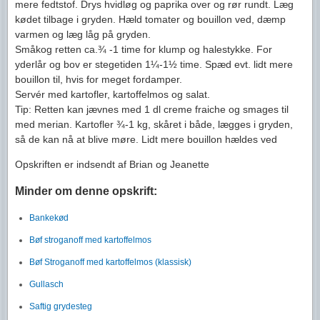
mere fedtstof. Drys hvidløg og paprika over og rør rundt. Læg
kødet tilbage i gryden. Hæld tomater og bouillon ved, dæmp
varmen og læg låg på gryden.
Småkog retten ca.¾ -1 time for klump og halestykke. For
yderlår og bov er stegetiden 1¼-1½ time. Spæd evt. lidt mere
bouillon til, hvis for meget fordamper.
Servér med kartofler, kartoffelmos og salat.
Tip: Retten kan jævnes med 1 dl creme fraiche og smages til
med merian. Kartofler ¾-1 kg, skåret i både, lægges i gryden,
så de kan nå at blive møre. Lidt mere bouillon hældes ved
Opskriften er indsendt af Brian og Jeanette
Minder om denne opskrift:
Bankekød
Bøf stroganoff med kartoffelmos
Bøf Stroganoff med kartoffelmos (klassisk)
Gullasch
Saftig grydesteg