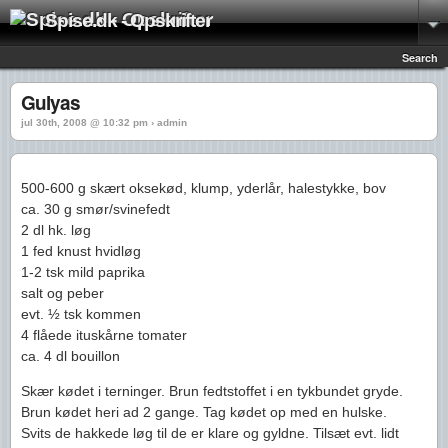
Spise.dk - Opskrifter
Search
Gulyas
jul 30th, 2008 @ 10:32 pm › admin
500-600 g skært oksekød, klump, yderlår, halestykke, bov
ca. 30 g smør/svinefedt
2 dl hk. løg
1 fed knust hvidløg
1-2 tsk mild paprika
salt og peber
evt. ½ tsk kommen
4 flåede ituskårne tomater
ca. 4 dl bouillon
Skær kødet i terninger. Brun fedtstoffet i en tykbundet gryde.
Brun kødet heri ad 2 gange. Tag kødet op med en hulske.
Svits de hakkede løg til de er klare og gyldne. Tilsæt evt. lidt