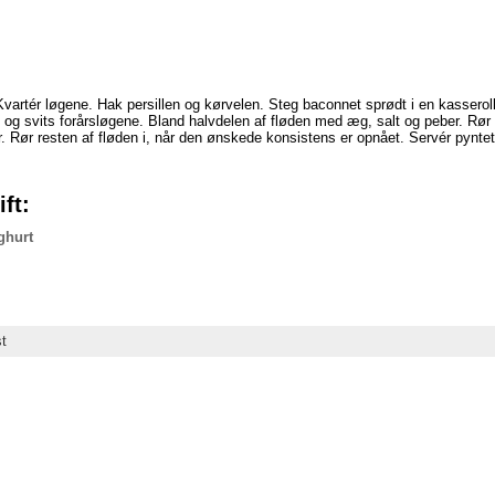
 Kvartér løgene. Hak persillen og kørvelen. Steg baconnet sprødt i en kasserol
 og svits forårsløgene. Bland halvdelen af fløden med æg, salt og peber. Rør
er. Rør resten af fløden i, når den ønskede konsistens er opnået. Servér pynt
ft:
ghurt
t