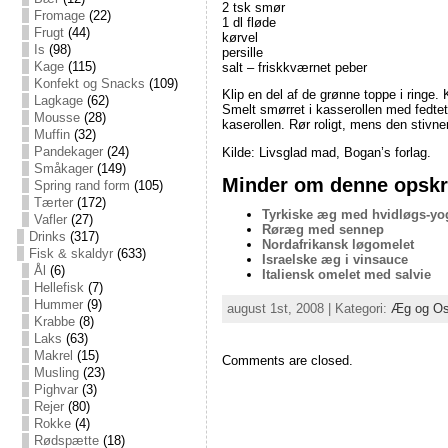
2 tsk smør
Fromage
(22)
1 dl fløde
Frugt
(44)
kørvel
Is
(98)
persille
Kage
(115)
salt – friskkværnet peber
Konfekt og Snacks
(109)
Klip en del af de grønne toppe i ringe.
Lagkage
(62)
Smelt smørret i kasserollen med fedtet
Mousse
(28)
kaserollen. Rør roligt, mens den stivn
Muffin
(32)
Pandekager
(24)
Kilde: Livsglad mad, Bogan’s forlag.
Småkager
(149)
Minder om denne opskri
Spring rand form
(105)
Tærter
(172)
Tyrkiske æg med hvidløgs-yo
Vafler
(27)
Røræg med sennep
Drinks
(317)
Nordafrikansk løgomelet
Fisk & skaldyr
(633)
Israelske æg i vinsauce
Ål
(6)
Italiensk omelet med salvie
Hellefisk
(7)
Hummer
(9)
august 1st, 2008 | Kategori:
Æg og Os
Krabbe
(8)
Laks
(63)
Makrel
(15)
Comments are closed.
Musling
(23)
Pighvar
(3)
Rejer
(80)
Rokke
(4)
Rødspætte
(18)