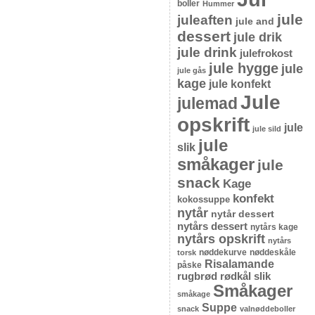
boller
Hummer
jule
juleaften
jule and
dessert
jule drik
jule drink
julefrokost
jule hygge
jule
jule gås
kage
jule konfekt
Jule
julemad
opskrift
jule
jule sild
jule
slik
småkager
jule
snack
Kage
konfekt
kokossuppe
nytår
nytår dessert
nytårs dessert
nytårs kage
nytårs opskrift
nytårs
nøddekurve
nøddeskåle
torsk
Risalamande
påske
rugbrød
rødkål
slik
Småkager
småkage
Suppe
snack
valnøddeboller