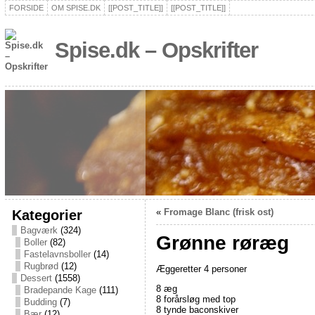
FORSIDE
OM SPISE.DK
[[POST_TITLE]]
[[POST_TITLE]]
Spise.dk – Opskrifter
Kategorier
«
Fromage Blanc (frisk ost)
Bagværk
(324)
Grønne røræg
Boller
(82)
Fastelavnsboller
(14)
Rugbrød
(12)
Æggeretter 4 personer
Dessert
(1558)
8 æg
Bradepande Kage
(111)
8 forårsløg med top
Budding
(7)
8 tynde baconskiver
Bær
(12)