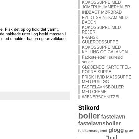
KOKOSSUPPE MED
JOMFRUHUMMERHALER
INDBAGT MØRBRAD
FYLDT SVINEKAM MED
BACON
KOKOSSUPPE MED
le. Fisk det op og hold det varmt.
REJER
 de hakkede urter i og hæld massen i
FRANSK
et med smuldret bacon og kørvelblade.
GULERODSSUPPE
KOKOSSUPPE MED
KYLLING OG GALANGAL
Fadkoteletter i sur-sød
sauce
GLØDENDE KARTOFFEL-
PORRE SUPPE
FRISK HVID MAJSSUPPE
MED PURLØG
FASTELAVNSBOLLER
MED CREME
WIENERSCHNITZEL
Stikord
boller
fastelavn
fastelavnsboller
gløgg
grov
fuldkornsrugbrød
Jul