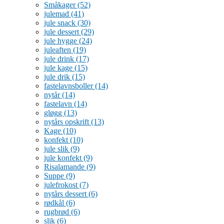
Småkager
(52)
julemad
(41)
jule snack
(30)
jule dessert
(29)
jule hygge
(24)
juleaften
(19)
jule drink
(17)
jule kage
(15)
jule drik
(15)
fastelavnsboller
(14)
nytår
(14)
fastelavn
(14)
gløgg
(13)
nytårs opskrift
(13)
Kage
(10)
konfekt
(10)
jule slik
(9)
jule konfekt
(9)
Risalamande
(9)
Suppe
(9)
julefrokost
(7)
nytårs dessert
(6)
rødkål
(6)
rugbrød
(6)
slik
(6)