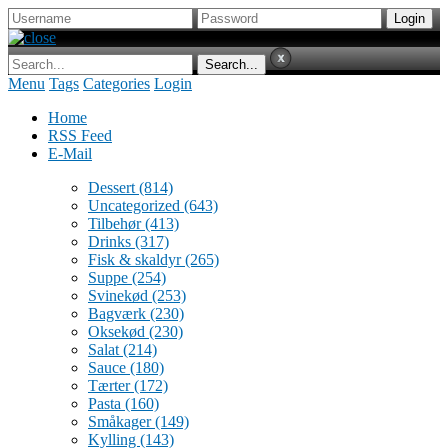
Menu
Tags
Categories
Login
Home
RSS Feed
E-Mail
Dessert
(814)
Uncategorized
(643)
Tilbehør
(413)
Drinks
(317)
Fisk & skaldyr
(265)
Suppe
(254)
Svinekød
(253)
Bagværk
(230)
Oksekød
(230)
Salat
(214)
Sauce
(180)
Tærter
(172)
Pasta
(160)
Småkager
(149)
Kylling
(143)