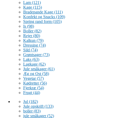
Lam
(121)
Kage
(115)
Bradepande Kage
(111)
Konfekt og Snacks
(109)
Spring rand form
(105)
Is
(98)
Boller
(82)
Rejer
(80)
Kalkun
(79)
Dressing
(74)
Sild
(74)
Grøntsager
(73)
Laks
(63)
Lagkage
(62)
Jule småkager
(61)
Æg og Ost
(58)
Vegetar
(57)
Kødretter
(56)
Fjerkræ
(54)
Frugt
(44)
Jul
(182)
Jule opskrift
(133)
boller
(83)
jule småkager
(52)