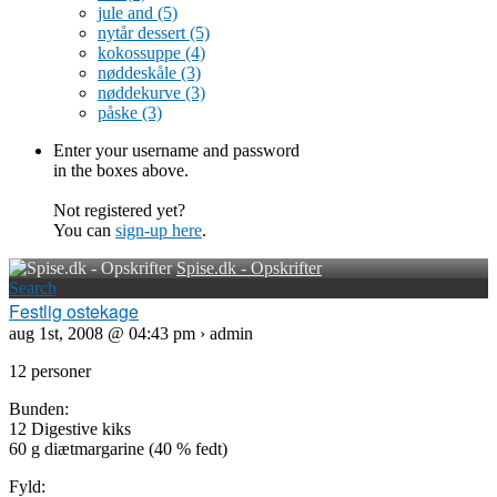
jule and
(5)
nytår dessert
(5)
kokossuppe
(4)
nøddeskåle
(3)
nøddekurve
(3)
påske
(3)
Enter your username and password
in the boxes above.
Not registered yet?
You can
sign-up here
.
Spise.dk - Opskrifter
Search
Festlig ostekage
aug 1st, 2008 @ 04:43 pm › admin
12 personer
Bunden:
12 Digestive kiks
60 g diætmargarine (40 % fedt)
Fyld: