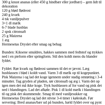
300 g knust ananas (eller 450 g hindbær eller jordbær) – gem lidt til
dekoration
120 g blød flødeost
240 g kvark
4 tsk vaniljepulver
3+1 dl mælk
6-7 blade husblas
2 spsk citronsaft
25 g Maizena
1 æg
Hermesetas Dryslet efter smag og behag
Bunden: Kiksene smuldres, hakkes sammen med fedtstof og trykkes
ned i en pieform eller springform. Stil den koldt mens du blander
fyldet.
Fyldet: Rør kvark og flødeost sammen til det er jævnt. Læg
husblassen i blød i koldt vand. Varm 3 dl mælk op til kogepunktet.
Pisk Maizena i og lad det koge igennem under stadig omrøring i 3-4
minutter. Tag gryden af pladen, rør citronsaft og æg i. Varm det op
igen men det må ikke koge. Tryk husblassen af for vand og pisk det
ned i blandingen. Lad det afkøle. Pisk 1 dl kold mælk i blandingen
til og pisk det skummende. Smag til med vaniljesukker og
Hermesetas Dryslet og lad det stivne 3-4 timer i køleskab. Før
servering: Bred ananas/bær ud på bunden, hæld fyldet over og pynt