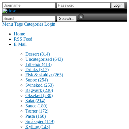
Menu
Tags
Categories
Login
Home
RSS Feed
E-Mail
Dessert
(814)
Uncategorized
(643)
Tilbehør
(413)
Drinks
(317)
Fisk & skaldyr
(265)
Suppe
(254)
Svinekød
(253)
Bagværk
(230)
Oksekød
(230)
Salat
(214)
Sauce
(180)
Tærter
(172)
Pasta
(160)
Småkager
(149)
Kylling
(143)