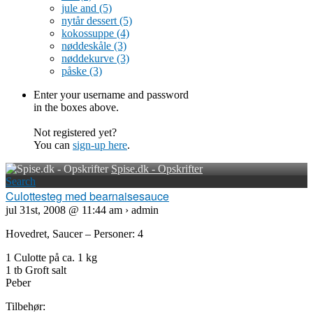
jule and
(5)
nytår dessert
(5)
kokossuppe
(4)
nøddeskåle
(3)
nøddekurve
(3)
påske
(3)
Enter your username and password
in the boxes above.
Not registered yet?
You can
sign-up here
.
Spise.dk - Opskrifter
Search
Culottesteg med bearnaisesauce
jul 31st, 2008 @ 11:44 am › admin
Hovedret, Saucer – Personer: 4
1 Culotte på ca. 1 kg
1 tb Groft salt
Peber
Tilbehør: