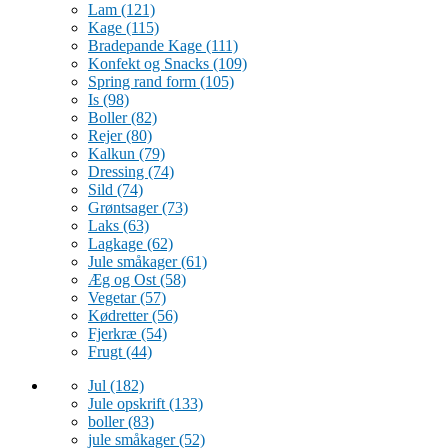
Lam
(121)
Kage
(115)
Bradepande Kage
(111)
Konfekt og Snacks
(109)
Spring rand form
(105)
Is
(98)
Boller
(82)
Rejer
(80)
Kalkun
(79)
Dressing
(74)
Sild
(74)
Grøntsager
(73)
Laks
(63)
Lagkage
(62)
Jule småkager
(61)
Æg og Ost
(58)
Vegetar
(57)
Kødretter
(56)
Fjerkræ
(54)
Frugt
(44)
Jul
(182)
Jule opskrift
(133)
boller
(83)
jule småkager
(52)