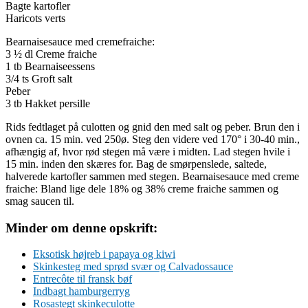
Bagte kartofler
Haricots verts
Bearnaisesauce med cremefraiche:
3 ½ dl Creme fraiche
1 tb Bearnaiseessens
3/4 ts Groft salt
Peber
3 tb Hakket persille
Rids fedtlaget på culotten og gnid den med salt og peber. Brun den i
ovnen ca. 15 min. ved 250ø. Steg den videre ved 170° i 30-40 min.,
afhængig af, hvor rød stegen må være i midten. Lad stegen hvile i
15 min. inden den skæres for. Bag de smørpenslede, saltede,
halverede kartofler sammen med stegen. Bearnaisesauce med creme
fraiche: Bland lige dele 18% og 38% creme fraiche sammen og
smag saucen til.
Minder om denne opskrift:
Eksotisk højreb i papaya og kiwi
Skinkesteg med sprød svær og Calvadossauce
Entrecôte til fransk bøf
Indbagt hamburgerryg
Rosastegt skinkeculotte