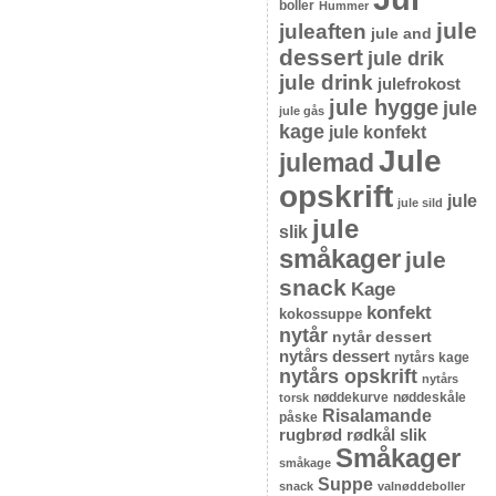
boller
Hummer
jule
juleaften
jule and
dessert
jule drik
jule drink
julefrokost
jule hygge
jule
jule gås
kage
jule konfekt
Jule
julemad
opskrift
jule
jule sild
jule
slik
småkager
jule
snack
Kage
konfekt
kokossuppe
nytår
nytår dessert
nytårs dessert
nytårs kage
nytårs opskrift
nytårs
nøddekurve
nøddeskåle
torsk
Risalamande
påske
rugbrød
rødkål
slik
Småkager
småkage
Suppe
snack
valnøddeboller