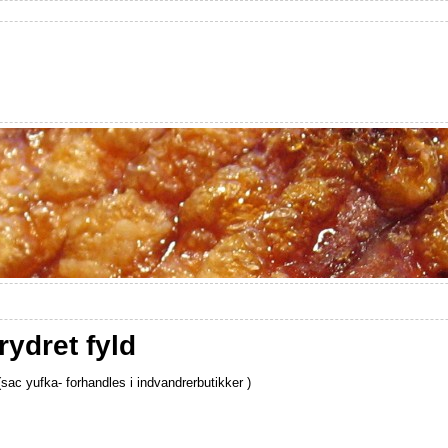
ydret fyld
(sac yufka- forhandles i indvandrerbutikker )