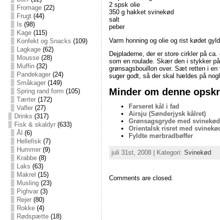
2 spsk olie
Fromage
(22)
350 g hakket svinekød
Frugt
(44)
salt
Is
(98)
peber
Kage
(115)
Varm honning og olie og rist kødet gylde
Konfekt og Snacks
(109)
Lagkage
(62)
Dejpladerne, der er store cirkler på c
Mousse
(28)
som en roulade. Skær den i stykker på
Muffin
(32)
grønsagsbouillon over. Sæt retten i en
Pandekager
(24)
suger godt, så der skal hældes på nog
Småkager
(149)
Minder om denne opskri
Spring rand form
(105)
Tærter
(172)
Farseret kål i fad
Vafler
(27)
Airsju (Sønderjysk kålret)
Drinks
(317)
Grønsagsgryde med svinekød
Fisk & skaldyr
(633)
Orientalsk risret med svinekø
Ål
(6)
Fyldte mørbradbøffer
Hellefisk
(7)
Hummer
(9)
juli 31st, 2008 | Kategori:
Svinekød
Krabbe
(8)
Laks
(63)
Makrel
(15)
Comments are closed.
Musling
(23)
Pighvar
(3)
Rejer
(80)
Rokke
(4)
Rødspætte
(18)