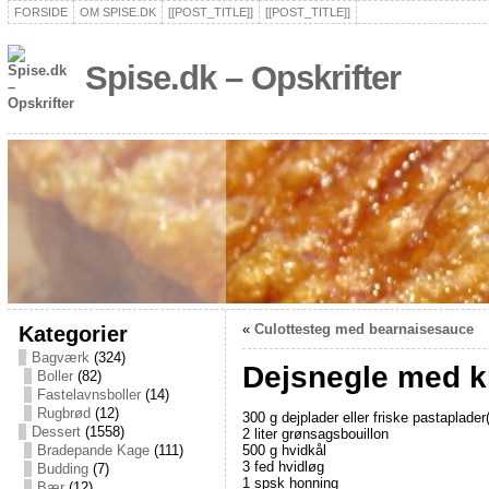
FORSIDE
OM SPISE.DK
[[POST_TITLE]]
[[POST_TITLE]]
Spise.dk – Opskrifter
Kategorier
«
Culottesteg med bearnaisesauce
Bagværk
(324)
Dejsnegle med kr
Boller
(82)
Fastelavnsboller
(14)
Rugbrød
(12)
300 g dejplader eller friske pastaplader
Dessert
(1558)
2 liter grønsagsbouillon
500 g hvidkål
Bradepande Kage
(111)
3 fed hvidløg
Budding
(7)
1 spsk honning
Bær
(12)