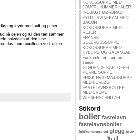
KOKOSSUPPE MED
JOMFRUHUMMERHALER
INDBAGT MØRBRAD
FYLDT SVINEKAM MED
BACON
vidløg og krydr med salt og peber.
KOKOSSUPPE MED
REJER
t ud på dejen og rul den tæt sammen
FRANSK
æld halvdelen af den lune
GULERODSSUPPE
r hældes mere bouillonm ved- dejen
KOKOSSUPPE MED
KYLLING OG GALANGAL
Fadkoteletter i sur-sød
sauce
GLØDENDE KARTOFFEL-
PORRE SUPPE
FRISK HVID MAJSSUPPE
MED PURLØG
FASTELAVNSBOLLER
MED CREME
WIENERSCHNITZEL
Stikord
boller
fastelavn
fastelavnsboller
gløgg
grov
fuldkornsrugbrød
Jul