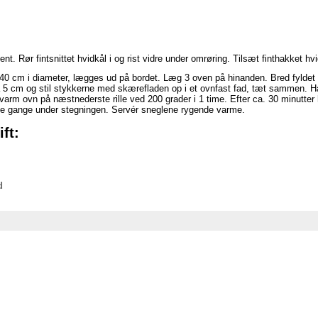
nt. Rør fintsnittet hvidkål i og rist vidre under omrøring. Tilsæt finthakket h
a. 40 cm i diameter, lægges ud på bordet. Læg 3 oven på hinanden. Bred fylde
 5 cm og stil stykkerne med skærefladen op i et ovnfast fad, tæt sammen. H
 varm ovn på næstnederste rille ved 200 grader i 1 time. Efter ca. 30 minutte
le gange under stegningen. Servér sneglene rygende varme.
ft:
d