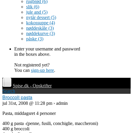
rugbrød
(6)
slik
(6)
jule and
(5)
nytår dessert
(5)
kokossuppe
(4)
nøddeskåle
(3)
nøddekurve
(3)
påske
(3)
Enter your username and password
in the boxes above.
Not registered yet?
You can
sign-up here
.
Spise.dk - Opskrifter
Search
Broccoli pasta
jul 31st, 2008 @ 11:28 pm › admin
Pasta, middagsret 4 personer
400 g pasta -(penne, fusili, conchiglie, maccheroni)
400 g broccoli