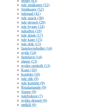
boller
(83)
jule småkager
(52)
Småkager
(52)
julemad
(41)
jule snack
(30)
jule dessert
(29)
jule hygge
(24)
juleaften
(19)
jule drink
(17)
jule kage
(15)
jule drik
(15)
fastelavnsboller
(14)
nytår
(14)
fastelavn
(14)
gløgg
(13)
nytårs opskrift
(13)
Kage
(10)
konfekt
(10)
jule slik
(9)
jule konfekt
(9)
Risalamande
(9)
Suppe
(9)
julefrokost
(7)
nytårs dessert
(6)
rødkål
(6)