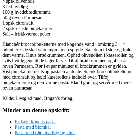
4 spsk olivenolie
3 fed hvidløg
100 g hvedebrødkrumme
50 g reven Parmesan
1 spsk citronsaft
2 spsk ristede pinjekærner
Salt – friskkværnet peber
Blanchér broccolibuketterne med kogende vand i omkring 3 – 4
minutter ~ de skal være møre, men sprøde. Sæt dem til side og hold
dem varme. Knus brødkrummen. Ophed olivenolien i kasserollen og
svits hvidløgene til de tager farve. Tilføj brødkrummen og 4 spsk.
reven Parmesan. Rør i et par minutter til brødkrummen er gylden.
Rist pinjekærnerne. Kog pastaen al dente. Stænk broccolibuketterne
med citronsaft og hæld kasserollens indhold over. Tilføj
pinjekærnerne og den varme pasta. Bland godt og servér med mere
reven parmesan.
Kilde: Livsglad mad, Bogan’s forlag.
Minder om denne opskrift:
Kulsvierkonens pasta
Pasta med blomkål
Pasta med olie, hvidløg og chili