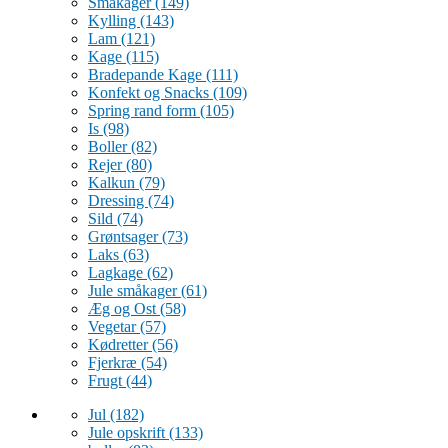
Småkager
(149)
Kylling
(143)
Lam
(121)
Kage
(115)
Bradepande Kage
(111)
Konfekt og Snacks
(109)
Spring rand form
(105)
Is
(98)
Boller
(82)
Rejer
(80)
Kalkun
(79)
Dressing
(74)
Sild
(74)
Grøntsager
(73)
Laks
(63)
Lagkage
(62)
Jule småkager
(61)
Æg og Ost
(58)
Vegetar
(57)
Kødretter
(56)
Fjerkræ
(54)
Frugt
(44)
Jul
(182)
Jule opskrift
(133)