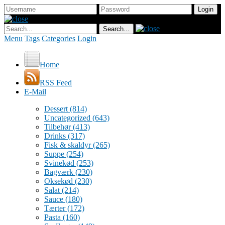
Menu
Tags
Categories
Login
Home
RSS Feed
E-Mail
Dessert
(814)
Uncategorized
(643)
Tilbehør
(413)
Drinks
(317)
Fisk & skaldyr
(265)
Suppe
(254)
Svinekød
(253)
Bagværk
(230)
Oksekød
(230)
Salat
(214)
Sauce
(180)
Tærter
(172)
Pasta
(160)