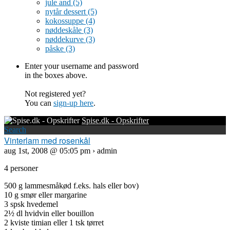
jule and
(5)
nytår dessert
(5)
kokossuppe
(4)
nøddeskåle
(3)
nøddekurve
(3)
påske
(3)
Enter your username and password
in the boxes above.
Not registered yet?
You can
sign-up here
.
Spise.dk - Opskrifter
Search
Vinterlam med rosenkål
aug 1st, 2008 @ 05:05 pm › admin
4 personer
500 g lammesmåkød f.eks. hals eller bov)
10 g smør eller margarine
3 spsk hvedemel
2½ dl hvidvin eller bouillon
2 kviste timian eller 1 tsk tørret