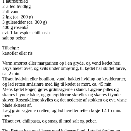
1 laurbærblad
2-3 fed hvidløg
2 dl vand
2 løg (ca. 200 g)
3 gulerødder (ca. 300 g)
400 g rosenkål
evt. 1 knivspids chilipasta
salt og peber
Tilbehør:
kartofler eller ris
Varm smørret eller margarinen op i en gryde, og vend kødet heri.
Drys melet over, og svits under omrøring, til kødet har skiftet farve,
ca. 2 min.
Tilsæt hvidvin eller bouillon, vand, hakket hvidløg og krydderurter,
og lad retten småsimre med låg til kødet er mørt, ca. 45 min.
Mens kødet koger, gøres grøntsagerne i stand. Løgene pilles og
skæres i tynde både, og gulerødderne skrælles og skæres i tynde
skiver. Rosenkålene skylles og det nederste af stokken og evt. visne
blade skæres af.
Læg grøntsagerne i retten, og lad herefter retten koge 12-15 min.
mere.
Tilsæt evt. chilipasta, og smag til med salt og peber.
Tip: Retten kan også laves med kalvesmåkød. I stedet for løg og