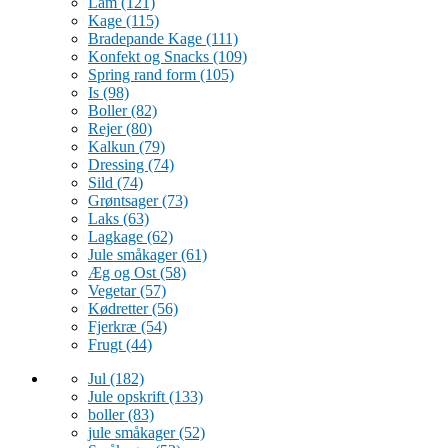
Lam
(121)
Kage
(115)
Bradepande Kage
(111)
Konfekt og Snacks
(109)
Spring rand form
(105)
Is
(98)
Boller
(82)
Rejer
(80)
Kalkun
(79)
Dressing
(74)
Sild
(74)
Grøntsager
(73)
Laks
(63)
Lagkage
(62)
Jule småkager
(61)
Æg og Ost
(58)
Vegetar
(57)
Kødretter
(56)
Fjerkræ
(54)
Frugt
(44)
Jul
(182)
Jule opskrift
(133)
boller
(83)
jule småkager
(52)