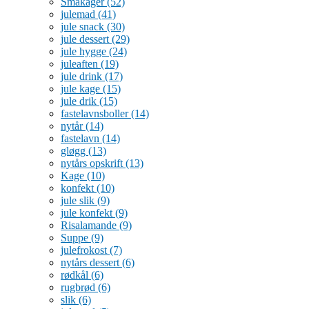
Småkager
(52)
julemad
(41)
jule snack
(30)
jule dessert
(29)
jule hygge
(24)
juleaften
(19)
jule drink
(17)
jule kage
(15)
jule drik
(15)
fastelavnsboller
(14)
nytår
(14)
fastelavn
(14)
gløgg
(13)
nytårs opskrift
(13)
Kage
(10)
konfekt
(10)
jule slik
(9)
jule konfekt
(9)
Risalamande
(9)
Suppe
(9)
julefrokost
(7)
nytårs dessert
(6)
rødkål
(6)
rugbrød
(6)
slik
(6)