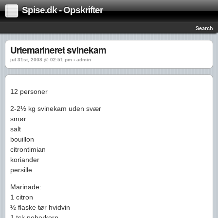
Spise.dk - Opskrifter
Search
Urtemarineret svinekam
jul 31st, 2008 @ 02:51 pm › admin
12 personer
2-2½ kg svinekam uden svær
smør
salt
bouillon
citrontimian
koriander
persille
Marinade:
1 citron
½ flaske tør hvidvin
1 tsk peberkorn