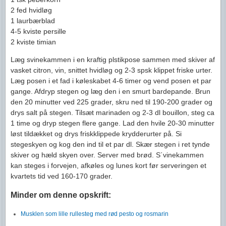
2 fed hvidløg
1 laurbærblad
4-5 kviste persille
2 kviste timian
Læg svinekammen i en kraftig plstikpose sammen med skiver af
vasket citron, vin, snittet hvidløg og 2-3 spsk klippet friske urter.
Læg posen i et fad i køleskabet 4-6 timer og vend posen et par
gange. Afdryp stegen og læg den i en smurt bardepande. Brun
den 20 minutter ved 225 grader, skru ned til 190-200 grader og
drys salt på stegen. Tilsæt marinaden og 2-3 dl bouillon, steg ca
1 time og dryp stegen flere gange. Lad den hvile 20-30 minutter
løst tildækket og drys friskklippede krydderurter på. Si
stegeskyen og kog den ind til et par dl. Skær stegen i ret tynde
skiver og hæld skyen over. Server med brød. S´vinekammen
kan steges i forvejen, afkøles og lunes kort før serveringen et
kvartets tid ved 160-170 grader.
Minder om denne opskrift:
Musklen som lille rullesteg med rød pesto og rosmarin