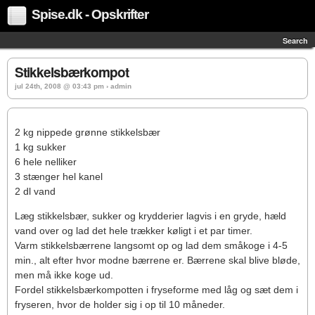
Spise.dk - Opskrifter
Search
Stikkelsbærkompot
jul 24th, 2008 @ 03:43 pm › admin
2 kg nippede grønne stikkelsbær
1 kg sukker
6 hele nelliker
3 stænger hel kanel
2 dl vand
Læg stikkelsbær, sukker og krydderier lagvis i en gryde, hæld
vand over og lad det hele trækker køligt i et par timer.
Varm stikkelsbærrene langsomt op og lad dem småkoge i 4-5
min., alt efter hvor modne bærrene er. Bærrene skal blive bløde,
men må ikke koge ud.
Fordel stikkelsbærkompotten i fryseforme med låg og sæt dem i
fryseren, hvor de holder sig i op til 10 måneder.