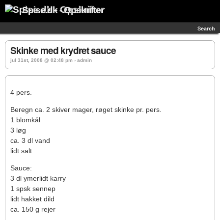
Spise.dk - Opskrifter
Search
Skinke med krydret sauce
jul 31st, 2008 @ 02:48 pm › admin
4 pers.
Beregn ca. 2 skiver mager, røget skinke pr. pers.
1 blomkål
3 løg
ca. 3 dl vand
lidt salt
Sauce:
3 dl ymerlidt karry
1 spsk sennep
lidt hakket dild
ca. 150 g rejer