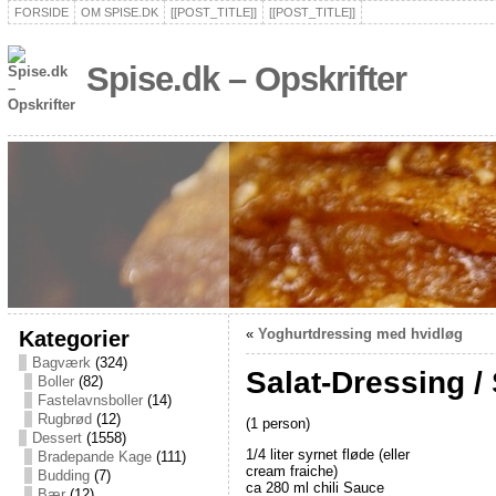
FORSIDE
OM SPISE.DK
[[POST_TITLE]]
[[POST_TITLE]]
Spise.dk – Opskrifter
Kategorier
«
Yoghurtdressing med hvidløg
Bagværk
(324)
Salat-Dressing /
Boller
(82)
Fastelavnsboller
(14)
Rugbrød
(12)
(1 person)
Dessert
(1558)
1/4 liter syrnet fløde (eller
Bradepande Kage
(111)
cream fraiche)
Budding
(7)
ca 280 ml chili Sauce
Bær
(12)