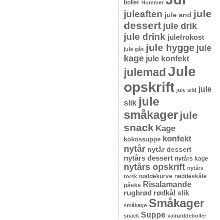
boller
Hummer
jule
juleaften
jule and
dessert
jule drik
jule drink
julefrokost
jule hygge
jule
jule gås
kage
jule konfekt
Jule
julemad
opskrift
jule
jule sild
jule
slik
småkager
jule
snack
Kage
konfekt
kokossuppe
nytår
nytår dessert
nytårs dessert
nytårs kage
nytårs opskrift
nytårs
nøddekurve
nøddeskåle
torsk
Risalamande
påske
rugbrød
rødkål
slik
Småkager
småkage
Suppe
snack
valnøddeboller