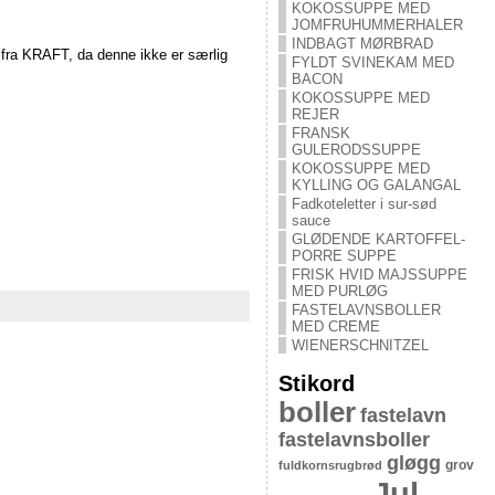
KOKOSSUPPE MED
JOMFRUHUMMERHALER
INDBAGT MØRBRAD
e fra KRAFT, da denne ikke er særlig
FYLDT SVINEKAM MED
BACON
KOKOSSUPPE MED
REJER
FRANSK
GULERODSSUPPE
KOKOSSUPPE MED
KYLLING OG GALANGAL
Fadkoteletter i sur-sød
sauce
GLØDENDE KARTOFFEL-
PORRE SUPPE
FRISK HVID MAJSSUPPE
MED PURLØG
FASTELAVNSBOLLER
MED CREME
WIENERSCHNITZEL
Stikord
boller
fastelavn
fastelavnsboller
gløgg
grov
fuldkornsrugbrød
Jul