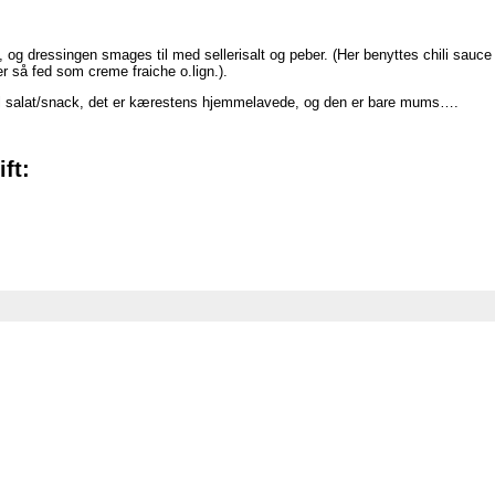
, og dressingen smages til med sellerisalt og peber. (Her benyttes chili sauc
r så fed som creme fraiche o.lign.).
 til salat/snack, det er kærestens hjemmelavede, og den er bare mums….
ft: