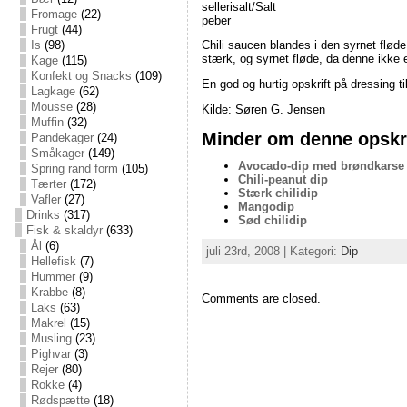
sellerisalt/Salt
Fromage
(22)
peber
Frugt
(44)
Is
(98)
Chili saucen blandes i den syrnet fløde
stærk, og syrnet fløde, da denne ikke e
Kage
(115)
Konfekt og Snacks
(109)
En god og hurtig opskrift på dressing
Lagkage
(62)
Mousse
(28)
Kilde: Søren G. Jensen
Muffin
(32)
Minder om denne opskri
Pandekager
(24)
Småkager
(149)
Avocado-dip med brøndkarse
Spring rand form
(105)
Chili-peanut dip
Tærter
(172)
Stærk chilidip
Vafler
(27)
Mangodip
Drinks
(317)
Sød chilidip
Fisk & skaldyr
(633)
Ål
(6)
juli 23rd, 2008 | Kategori:
Dip
Hellefisk
(7)
Hummer
(9)
Krabbe
(8)
Comments are closed.
Laks
(63)
Makrel
(15)
Musling
(23)
Pighvar
(3)
Rejer
(80)
Rokke
(4)
Rødspætte
(18)