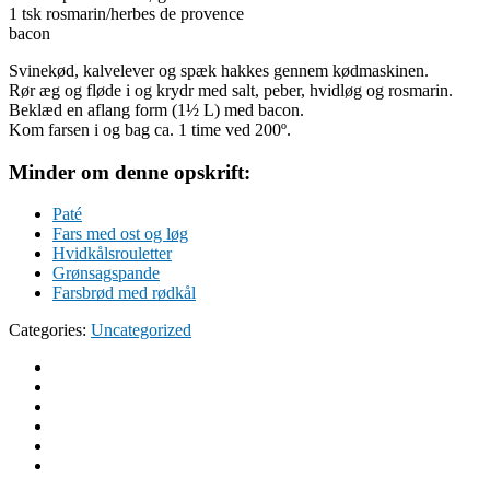
1 tsk rosmarin/herbes de provence
bacon
Svinekød, kalvelever og spæk hakkes gennem kødmaskinen.
Rør æg og fløde i og krydr med salt, peber, hvidløg og rosmarin.
Beklæd en aflang form (1½ L) med bacon.
Kom farsen i og bag ca. 1 time ved 200º.
Minder om denne opskrift:
Paté
Fars med ost og løg
Hvidkålsrouletter
Grønsagspande
Farsbrød med rødkål
Categories:
Uncategorized