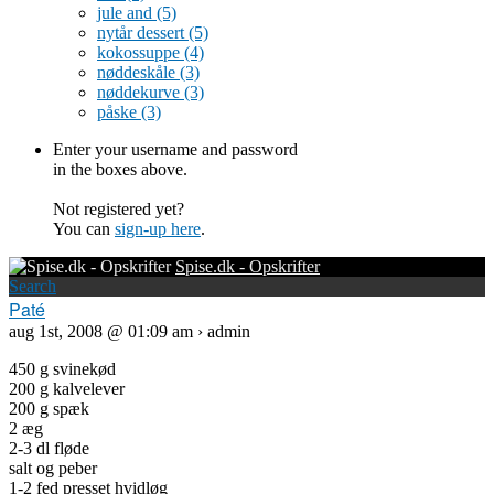
jule and
(5)
nytår dessert
(5)
kokossuppe
(4)
nøddeskåle
(3)
nøddekurve
(3)
påske
(3)
Enter your username and password
in the boxes above.
Not registered yet?
You can
sign-up here
.
Spise.dk - Opskrifter
Search
Paté
aug 1st, 2008 @ 01:09 am › admin
450 g svinekød
200 g kalvelever
200 g spæk
2 æg
2-3 dl fløde
salt og peber
1-2 fed presset hvidløg