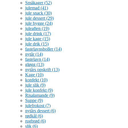
Småkager
(52)
julemad
(41)
jule snack
(30)
jule dessert
(29)
jule hygge
(24)
juleaften
(19)
jule drink
(17)
jule kage
(15)
jule drik
(15)
fastelavnsboller
(14)
nytår
(14)
fastelavn
(14)
gløgg
(13)
nytårs opskrift
(13)
Kage
(10)
konfekt
(10)
jule slik
(9)
jule konfekt
(9)
Risalamande
(9)
Suppe
(9)
julefrokost
(7)
nytårs dessert
(6)
rødkål
(6)
rugbrød
(6)
slik
(6)