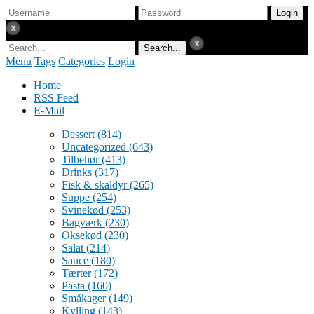
Menu
Tags
Categories
Login
Home
RSS Feed
E-Mail
Dessert
(814)
Uncategorized
(643)
Tilbehør
(413)
Drinks
(317)
Fisk & skaldyr
(265)
Suppe
(254)
Svinekød
(253)
Bagværk
(230)
Oksekød
(230)
Salat
(214)
Sauce
(180)
Tærter
(172)
Pasta
(160)
Småkager
(149)
Kylling
(143)