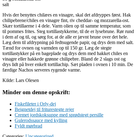
salt
Hvis der benyttes chilæes en vinagre, skal det afdryppes først. Hak
chilipebrene/chiles en vinagre fint, riv cheddar- og mozzarella-ost.
Skær tortillaerne i 4 dele. Varm olien op til samme temperatur, som
til pommes frites. Steg tortillastykkerne, til de er lysebrune. Rør rund
i dem af og til, og sørg for, at de alle er jævnt brune over det hele.
Læg dem til afdrypning på fedtsugende papir, og drys dem med salt.
Tænd for ovnen og varmden op til 150 gr. Læg de stegte
tortillastykker på en bageplade og drys dem med hakket chiles en
vinagre eller hakkede grønne chilipebre. Bland de 2 slags ost og
drys lidt på hver enkelt tortillachip. Sæt pladen i ovnen i 10 min. De
færdige Nachos serveres rygende varme.
Kilde: Lars Olesen
Minder om denne opskrift:
Fiskefileter i Orly-dej
Beignetdej til friturestegte rejer
Cremet jordskoksuppe med sprødstegt persille
Gulerodssauce med kylling
Fyldt mørbrad
Categories:
Uncategorized