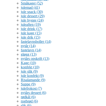
Småkager
(52)
julemad
(41)
jule snack
(30)
jule dessert
(29)
jule hygge
(24)
juleaften
(19)
jule drink
(17)
jule kage
(15)
jule drik
(15)
fastelavnsboller
(14)
nytår
(14)
fastelavn
(14)
gløgg
(13)
nytårs opskrift
(13)
Kage
(10)
konfekt
(10)
jule slik
(9)
jule konfekt
(9)
Risalamande
(9)
Suppe
(9)
julefrokost
(7)
nytårs dessert
(6)
rødkål
(6)
rugbrød
(6)
slik
(6)