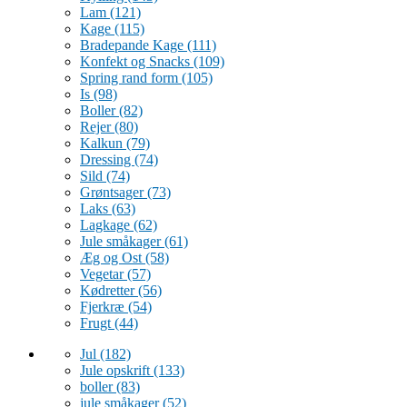
Lam
(121)
Kage
(115)
Bradepande Kage
(111)
Konfekt og Snacks
(109)
Spring rand form
(105)
Is
(98)
Boller
(82)
Rejer
(80)
Kalkun
(79)
Dressing
(74)
Sild
(74)
Grøntsager
(73)
Laks
(63)
Lagkage
(62)
Jule småkager
(61)
Æg og Ost
(58)
Vegetar
(57)
Kødretter
(56)
Fjerkræ
(54)
Frugt
(44)
Jul
(182)
Jule opskrift
(133)
boller
(83)
jule småkager
(52)