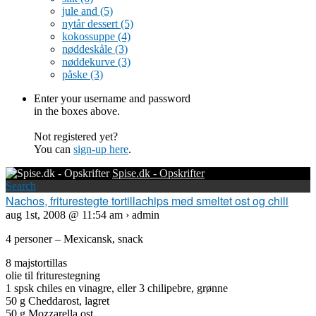
jule and
(5)
nytår dessert
(5)
kokossuppe
(4)
nøddeskåle
(3)
nøddekurve
(3)
påske
(3)
Enter your username and password
in the boxes above.
Not registered yet?
You can
sign-up here
.
Spise.dk - Opskrifter
Search
Nachos, friturestegte tortillachips med smeltet ost og chili
aug 1st, 2008 @ 11:54 am › admin
4 personer – Mexicansk, snack
8 majstortillas
olie til friturestegning
1 spsk chiles en vinagre, eller 3 chilipebre, grønne
50 g Cheddarost, lagret
50 g Mozzarella ost