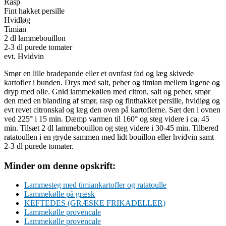
Rasp
Fint hakket persille
Hvidløg
Timian
2 dl lammebouillon
2-3 dl purede tomater
evt. Hvidvin
Smør en lille bradepande eller et ovnfast fad og læg skivede
kartofler i bunden. Drys med salt, peber og timian mellem lagene og
dryp med olie. Gnid lammekøllen med citron, salt og peber, smør
den med en blanding af smør, rasp og finthakket persille, hvidløg og
evt revet citronskal og læg den oven på kartoflerne. Sæt den i ovnen
ved 225° i 15 min. Dæmp varmen til 160° og steg videre i ca. 45
min. Tilsæt 2 dl lammebouillon og steg videre i 30-45 min. Tilbered
ratatoullen i en gryde sammen med lidt bouillon eller hvidvin samt
2-3 dl purede tomater.
Minder om denne opskrift:
Lammesteg med timiankartofler og ratatoulle
Lammekølle på græsk
KEFTEDES (GRÆSKE FRIKADELLER)
Lammekølle provencale
Lammekølle provencale