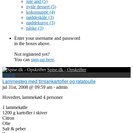
jule and
(5)
nytår dessert
(5)
kokossuppe
(4)
nøddeskåle
(3)
nøddekurve
(3)
påske
(3)
Enter your username and password
in the boxes above.
Not registered yet?
You can
sign-up here
.
Spise.dk - Opskrifter
Search
Lammesteg med timiankartofler og ratatoulle
jul 31st, 2008 @ 09:59 am › admin
Hovedret, lammekød 4 personer
1 lammekølle
1200 g kartofler i skiver
Citron
Olie
Salt & peber