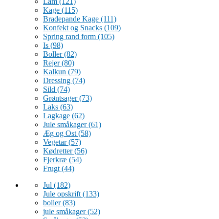
Lam
(121)
Kage
(115)
Bradepande Kage
(111)
Konfekt og Snacks
(109)
Spring rand form
(105)
Is
(98)
Boller
(82)
Rejer
(80)
Kalkun
(79)
Dressing
(74)
Sild
(74)
Grøntsager
(73)
Laks
(63)
Lagkage
(62)
Jule småkager
(61)
Æg og Ost
(58)
Vegetar
(57)
Kødretter
(56)
Fjerkræ
(54)
Frugt
(44)
Jul
(182)
Jule opskrift
(133)
boller
(83)
jule småkager
(52)