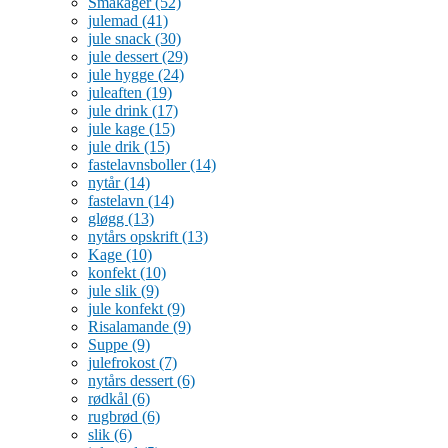
Småkager
(52)
julemad
(41)
jule snack
(30)
jule dessert
(29)
jule hygge
(24)
juleaften
(19)
jule drink
(17)
jule kage
(15)
jule drik
(15)
fastelavnsboller
(14)
nytår
(14)
fastelavn
(14)
gløgg
(13)
nytårs opskrift
(13)
Kage
(10)
konfekt
(10)
jule slik
(9)
jule konfekt
(9)
Risalamande
(9)
Suppe
(9)
julefrokost
(7)
nytårs dessert
(6)
rødkål
(6)
rugbrød
(6)
slik
(6)